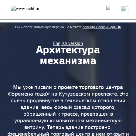
Россия
Мир
Технологии
Интерьер
Пресса
Архитекторы
Проекты
Конкурсы
События
Книги
Вакансии
Вы читаете мобильную версию, но можете
перейти к версии для ПК
English version
Архитектура
send.project
Анонсы конкурсов
Блог
механизма
Журнал
Интервью
Исследование
Мнение
Обзор
Объект
Результаты конкурса
Репортаж
Рецензия
Архитектура
Выставка
Дизайн
Иностранцы в России
Интерьер
Мы уже писали о проекте торгового центра
Книги
Наследие
Образование
Урбанистика
«Времена года» на Кутузовском проспекте. Это
Эко
очень продвинутое в техническом отношении
здание, весь южный фасад которого,
обращенный к трассе, превращен в
управляемую компьютером механическую
витрину. Теперь здание построено,
фешенебельный торговый центр в нем открыт и