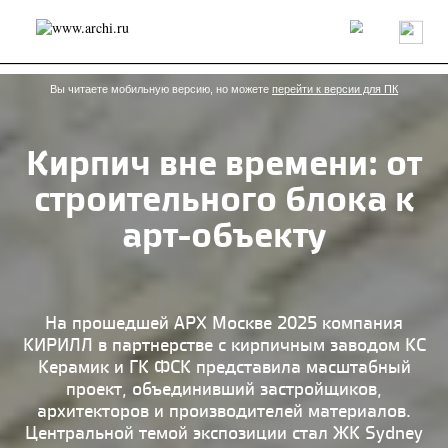
Россия
Мир
Технологии
Интерьер
Пресса
Архитекторы
Проекты
Конкурсы
События
Книги
Вакансии
Вы читаете мобильную версию, но можете
перейти к версии для ПК
Кирпич вне времени: от
send.project
Анонсы конкурсов
Блог
строительного блока к
Журнал
Интервью
Исследование
Мнение
Обзор
Объект
Результаты конкурса
арт-объекту
Репортаж
Рецензия
Архитектура
Выставка
Дизайн
Иностранцы в России
Интерьер
Книги
Наследие
Образование
Урбанистика
Эко
На прошедшей АРХ Москве 2025 компания
КИРИЛЛ в партнерстве с кирпичным заводом КС
Керамик и ГК ФСК представила масштабный
проект, объединивший застройщиков,
архитекторов и производителей материалов.
Центральной темой экспозиции стал ЖК Sydney