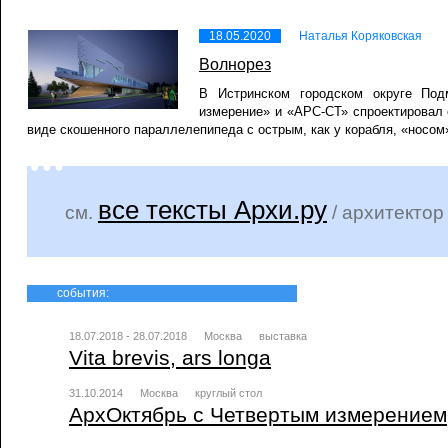
18.05.2020
Наталья Коряковская
Волнорез
В Истринском городском округе Под
измерение» и «АРС-СТ» спроектировал
виде скошенного параллелепипеда с острым, как у корабля, «носом
все тексты Архи.ру
см.
/ архитекто
события:
18.07.2018 - 28.07.2018
Москва
выставка
Vita brevis, ars longa
31.10.2014
Москва
круглый стол
АрхОктябрь с Четвертым измерением