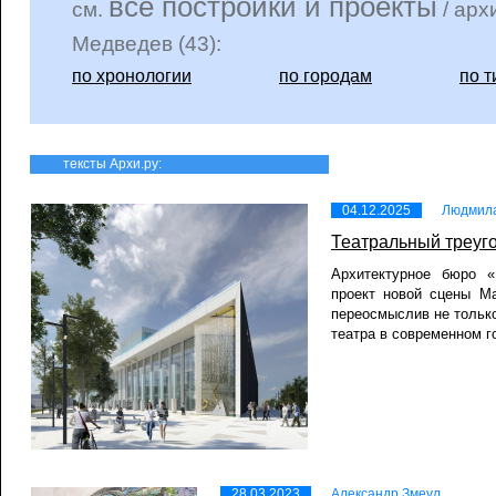
все постройки и проекты
см.
/ арх
Медведев (43):
по хронологии
по городам
по т
тексты Архи.ру:
04.12.2025
Людмила
Театральный треуг
Архитектурное бюро «
проект новой сцены Ма
переосмыслив не только
театра в современном г
28.03.2023
Александр Змеул