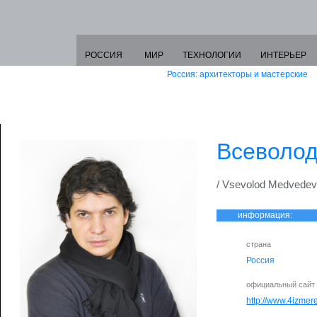
РОССИЯ
МИР
ТЕХНОЛОГИИ
ИНТЕРЬЕР
Россия: архитекторы и мастерские
Всеволо
/ Vsevolod Medvedev
информация:
страна
Россия
официальный сайт
http://www.4izmere