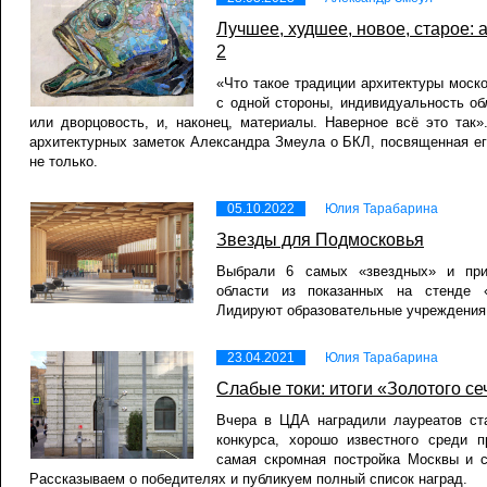
Лучшее, худшее, новое, старое: 
2
«Что такое традиции архитектуры моско
с одной стороны, индивидуальность об
или дворцовость, и, наконец, материалы. Наверное всё это так
архитектурных заметок Александра Змеула о БКЛ, посвященная е
не только.
05.10.2022
Юлия Тарабарина
Звезды для Подмосковья
Выбрали 6 самых «звездных» и при
области из показанных на стенде 
Лидируют образовательные учреждения
23.04.2021
Юлия Тарабарина
Слабые токи: итоги «Золотого с
Вчера в ЦДА наградили лауреатов ста
конкурса, хорошо известного среди п
самая скромная постройка Москвы и 
Рассказываем о победителях и публикуем полный список наград.