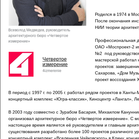
Родился в 1974 в Мо
После окончания инс
НИИ теории архитект
Всеволод Медведев, руководитель
архитектурного бюро «Четвертое
Профессиональная де
измерение»
ОАО «Моспроект-2 им
№2 под руководством
Четвертое
мастерской работал 
измерение
проектов: завершени
4izmerenie
Сахарова, «Дом Музы
проект воссоздания 
В период с 1997 г. по 2005 г. работал рядом проектов в Ханты
концертный комплекс «Югра-классик», Киноцентр «Лангал», Л
В 2003 году совместно с Зурабом Басария, Михаилом Канунн
организовал архитектурное бюро «Четвертое измерение». С м
настоящее время является её руководителем и главным архит
существования разработано более 100 проектов различного ур
концертный комплекс «Вселенная Чайковского» в Клину, концер