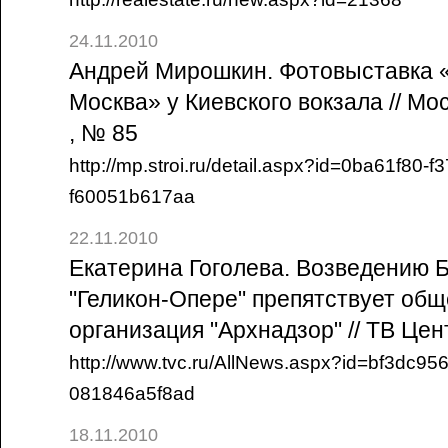
24.11.2010
Андрей Мирошкин. Фотовыставка 
Москва» у Киевского вокзала // Мо
, № 85
http://mp.stroi.ru/detail.aspx?id=0ba61f80-f
f60051b617aa
22.11.2010
Екатерина Гоголева. Возведению 
"Геликон-Опере" препятствует об
организация "Архнадзор" // ТВ Цен
http://www.tvc.ru/AllNews.aspx?id=bf3dc95
081846a5f8ad
18.11.2010