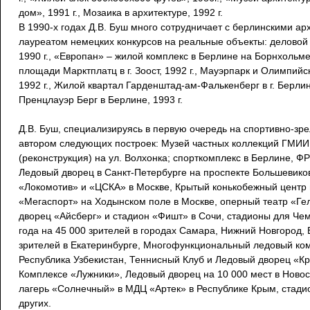
дом», 1991 г., Мозаика в архитектуре, 1992 г.
В 1990-х годах Д.В. Буш много сотрудничает с берлинскими а
лауреатом немецких конкурсов на реальные объекты: деловой 
1990 г., «Европан» – жилой комплекс в Берлине на Борнхольмер
площади Марктплатц в г. Зоост, 1992 г., Мауэрпарк и Олимпийск
1992 г., Жилой квартал Гарденштад-ам-Фалькенберг в г. Берлин
Пренцлауэр Берг в Берлине, 1993 г.
Д.В. Буш, специализируясь в первую очередь на спортивно-зр
автором следующих построек: Музей частных коллекций ГМИИ
(реконструкция) на ул. Волхонка; спорткомплекс в Берлине, Ф
Ледовый дворец в Санкт-Петербурге на проспекте Большевико
«Локомотив» и «ЦСКА» в Москве, Крытый конькобежный центр 
«Мегаспорт» на Ходынском поле в Москве, оперный театр «Ге
дворец «Айсберг» и стадион «Фишт» в Сочи, стадионы для Че
года на 45 000 зрителей в городах Самара, Нижний Новгород, 
зрителей в Екатеринбурге, Многофункциональный ледовый ко
Республика Узбекистан, Теннисный Клуб и Ледовый дворец «К
Комплексе «Лужники», Ледовый дворец на 10 000 мест в Новос
лагерь «Солнечный» в МДЦ «Артек» в Республике Крым, стади
других.