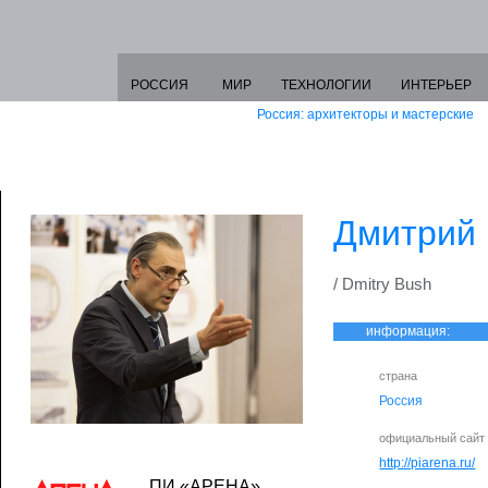
РОССИЯ
МИР
ТЕХНОЛОГИИ
ИНТЕРЬЕР
Россия: архитекторы и мастерские
Дмитрий
/ Dmitry Bush
информация:
страна
Россия
официальный сайт
http://piarena.ru/
ПИ «АРЕНА»