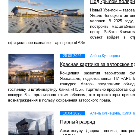
Под крылом полярн
Новый Уренгой – газова
Ямало-Ненецкого автон
человек. В 2025 году
построить масштабный
центр. Работы близятс
объект войдет в ст
официальное название – арт-центр «ГАЗ».
25.05.2026
Алёна Кузнецова
Красная карточка за авторское п
Концепция развития территории ф
Ярославле, подготовленная ПИ «АРЕНА
конкурсе. Авторы предложили объед
гостиницу и штаб-квартиру банка «ПСБ», тщательно проработав сц
конкурс был организован таким образом, что архитекторы приня
вознаграждения в пользу сохранения авторского права.
10.04.2026
Алёна Кузнецова, Юлия 
Парный разряд
Архитектуру Дворца тенниса, постр