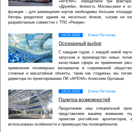
«АРЕНА», определили три фактора:
«Дружба», близость Москвы-реки и эс
функции – для размещения кортов необходимы большие площади,
Авторы разделили здание на несколько блоков, сыграв на ко
разработанные совместно с ТПО «Резерв».
04.03.2026
Елена Петухова
Осознанный выбор
С каждым годом, с каждой новой научн
запуском в производство новых пол
качествами сфера их применения рас
применения полимерных материалов в современной обществе
сложные и масштабные объекты, такие как стадионы, мы погов
директора по проектированию ПИ «АРЕНА» Алексеем Орловым.
19.01.2026
Елена Петухова
Палитра возможностей
Продолжаем наш специальный про
представляем вашему вниманию под
проектам российских архитекторов,
использованы особенности и преимущества поликарбонатов.