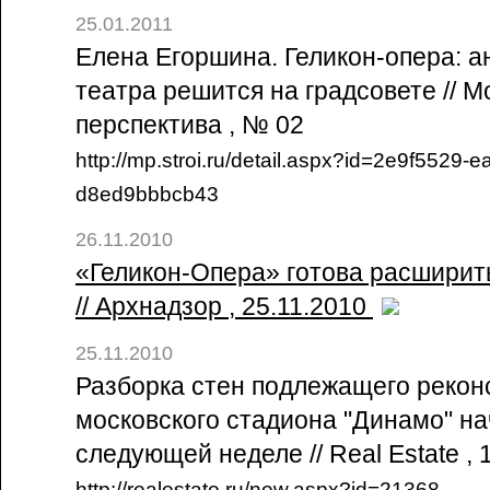
25.01.2011
Елена Егоршина. Геликон-опера: а
театра решится на градсовете // М
перспектива , № 02
http://mp.stroi.ru/detail.aspx?id=2e9f5529-
d8ed9bbbcb43
26.11.2010
«Геликон-Опера» готова расширить
// Архнадзор , 25.11.2010
25.11.2010
Разборка стен подлежащего рекон
московского стадиона "Динамо" на
следующей неделе // Real Estate , 
http://realestate.ru/new.aspx?id=21368