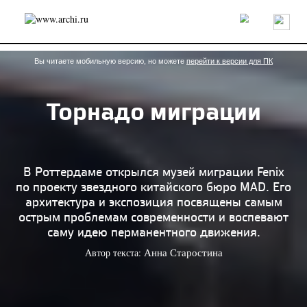
Россия
Мир
Технологии
Интерьер
Пресса
Архитекторы
Проекты
Конкурсы
События
Книги
Вакансии
Вы читаете мобильную версию, но можете
перейти к версии для ПК
Торнадо миграции
send.project
Анонсы конкурсов
Блог
Журнал
Интервью
Исследование
Мнение
Обзор
Объект
Результаты конкурса
Репортаж
Рецензия
Архитектура
Выставка
В Роттердаме открылся музей миграции Fenix
Дизайн
Иностранцы в России
Интерьер
по проекту звездного китайского бюро MAD. Его
Книги
Наследие
Образование
Урбанистика
архитектура и экспозиция посвящены самым
Эко
острым проблемам современности и воспевают
саму идею перманентного движения.
Автор текста:
Анна Старостина