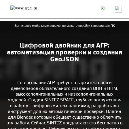
Россия
Мир
Технологии
Интерьер
Пресса
Архитекторы
Проекты
Конкурсы
События
Книги
Вакансии
Вы читаете мобильную версию, но можете
перейти к версии для ПК
Цифровой двойник для АГР:
send.project
Анонсы конкурсов
Блог
автоматизация проверки и создания
Журнал
Интервью
Исследование
Мнение
GeoJSON
Обзор
Объект
Результаты конкурса
Репортаж
Рецензия
Архитектура
Выставка
Дизайн
Иностранцы в России
Интерьер
Согласование АГР требует от архитекторов и
Книги
Наследие
Образование
Урбанистика
девелоперов обязательного создания ВПН и НПМ,
Эко
высокополигональных и низкополигональных
моделей. Студия SINTEZ.SPACE, глубоко погруженная
в работу с цифровыми технологиями, разработала
инструмент для их автоматической проверки. Плагин
для Blender, который обещает существенно облегчить
эту работу. Сейчас SINTEZ предлагают его бесплатно в
открытом доступе. Публикуем рассказ об их проекте.