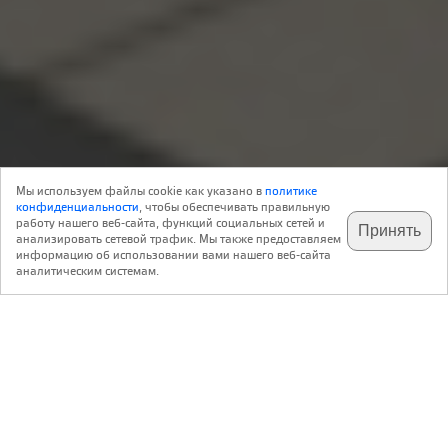
Обзор: технологии
10 Апреля 2025
Практика
3
Мы используем файлы cookie как указано в
политике
Реклама
конфиденциальности
, чтобы обеспечивать правильную
работу нашего веб-сайта, функций социальных сетей и
Принять
анализировать сетевой трафик. Мы также предоставляем
подпишитесь на наш
✕
телеграм @archi_ru
информацию об использовании вами нашего веб-сайта
Андрей Киселев
аналитическим системам.
SINTEZ.SPACE
В Москве активно развивается цифровой двойник города