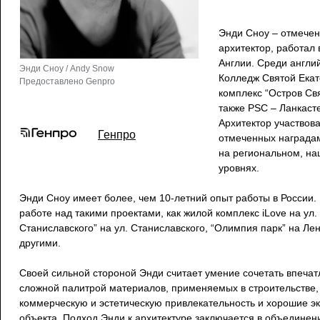
Энди Сноу – отмече
архитектор, работал
Англии. Среди англий
Энди Сноу / Andy Snow
Колледж Святой Ека
Предоставлено Genpro
комплекс “Остров Свя
также PSC – Ланкасте
Архитектор участвова
Генпро
отмеченных награда
на региональном, н
уровнях.
Энди Сноу имеет более, чем 10-летний опыт работы в России.
работе над такими проектами, как жилой комплекс iLove на ул.
Станиславского” на ул. Станиславского, “Олимпия парк” на Л
другими.
Своей сильной стороной Энди считает умение сочетать впеч
сложной палитрой материалов, применяемых в строительстве
коммерческую и эстетическую привлекательность и хорошие э
объекта. Подход Энди к архитектуре заключается в объединен