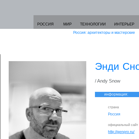
РОССИЯ
МИР
ТЕХНОЛОГИИ
ИНТЕРЬЕР
Россия: архитекторы и мастерские
Энди Сн
/ Andy Snow
информация:
страна
Россия
официальный сайт
http://genpro.ru/