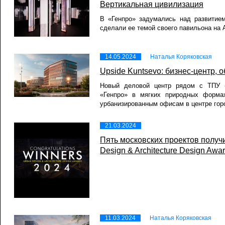
Вертикальная цивилизация
В «Генпро» задумались над развитием
сделали ее темой своего павильона на 
14.05.2024
Наталья Коряковская
​Upside Kuntsevo: бизнес-центр, 
Новый деловой центр рядом с ТПУ «
«Генпро» в мягких природных форма
урбанизированным офисам в центре гор
21.03.2024
​Пять московских проектов полу
Design & Architecture Design Awa
11.03.2024
Наталья Коряковская