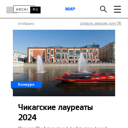
МИР
РОССИЯ
МИР
ТЕХНОЛОГИИ
открыть версию для ПК
отобрано:
ИНТЕРЬЕР
ПРЕССА
АРХИТЕКТОРЫ
ПРОЕКТЫ
КОНКУРСЫ
СОБЫТИЯ
КНИГИ
ВАКАНСИИ
Конкурс
Чикагские лауреаты
2024