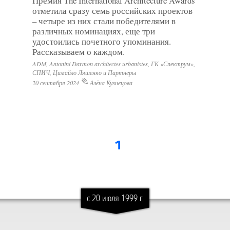
Премия The International Architecture Awards
отметила сразу семь российских проектов
– четыре из них стали победителями в
различных номинациях, еще три
удостоились почетного упоминания.
Рассказываем о каждом.
ADM, Antonini Darmon architectes urbanistes, ГК «Спектрум»,
СПИЧ, Цимайло Ляшенко и Партнеры
20 сентября 2024
Алёна Кузнецова
1
с 20 июля 1999 г.