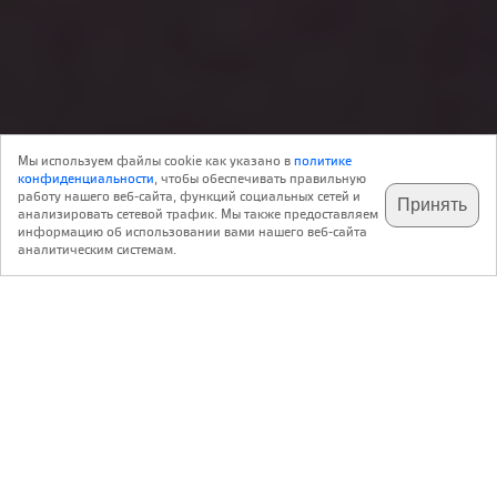
Объект
04 Апреля 2014
Мы используем файлы cookie как указано в
политике
0
Архитектура
конфиденциальности
, чтобы обеспечивать правильную
работу нашего веб-сайта, функций социальных сетей и
Принять
анализировать сетевой трафик. Мы также предоставляем
подпишитесь на наш
✕
телеграм @archi_ru
информацию об использовании вами нашего веб-сайта
Владимир Плоткин
ТПО «Резерв»
аналитическим системам.
http://www.reserve.ru
Жилой комплекс «Лица»
,
Россия
Москва
Авторский коллектив:
Архитекторы: В. Плоткин, С. Успенский, Е. Филипчева, И. Маринин, А.
Платонов, Н. Толмачева. Инженеры: С. Щербина, Р. Каюмов
2012 — 2014 / 2013 — 2018