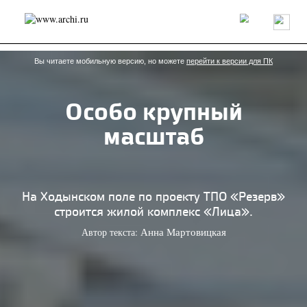
Россия
Мир
Технологии
Интерьер
Пресса
Архитекторы
Проекты
Конкурсы
События
Книги
Вакансии
Вы читаете мобильную версию, но можете
перейти к версии для ПК
Особо крупный
send.project
Анонсы конкурсов
Блог
масштаб
Журнал
Интервью
Исследование
Мнение
Обзор
Объект
Результаты конкурса
Репортаж
Рецензия
Архитектура
Выставка
Дизайн
Иностранцы в России
Интерьер
На Ходынском поле по проекту ТПО «Резерв»
Книги
Наследие
Образование
Урбанистика
строится жилой комплекс «Лица».
Эко
Автор текста:
Анна Мартовицкая