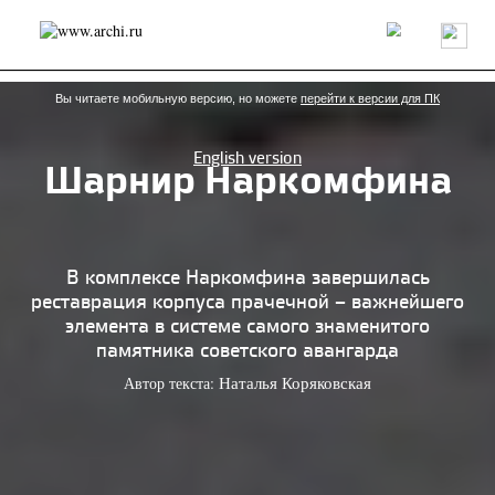
Россия
Мир
Технологии
Интерьер
Пресса
Архитекторы
Проекты
Конкурсы
События
Книги
Вакансии
Вы читаете мобильную версию, но можете
перейти к версии для ПК
English version
Шарнир Наркомфина
send.project
Анонсы конкурсов
Блог
Журнал
Интервью
Исследование
Мнение
Обзор
Объект
Результаты конкурса
Репортаж
Рецензия
Архитектура
Выставка
В комплексе Наркомфина завершилась
Дизайн
Иностранцы в России
Интерьер
реставрация корпуса прачечной – важнейшего
Книги
Наследие
Образование
Урбанистика
элемента в системе самого знаменитого
Эко
памятника советского авангарда
Автор текста:
Наталья Коряковская