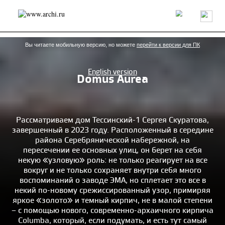
Россия
Мир
Технологии
Интерьер
Пресса
Архитекторы
Проекты
Конкурсы
События
Книги
Вакансии
Вы читаете мобильную версию, но можете
перейти к версии для ПК
English version
Domus Aurea
send.project
Анонсы конкурсов
Блог
Журнал
Интервью
Исследование
Мнение
Обзор
Объект
Результаты конкурса
Репортаж
Рецензия
Архитектура
Выставка
Рассматриваем дом Тессинский-1 Сергея Скуратова,
завершенный в 2023 году. Расположенный в середине
Дизайн
Иностранцы в России
Интерьер
района Серебрянической набережной, на
Книги
Наследие
Образование
Урбанистика
пересечении ее основных улиц, он берет на себя
Эко
некую «узловую» роль: не только реагирует на все
вокруг и не только сохраняет внутри себя много
воспоминаний о заводе ЭМА, но сплетает это все в
некий по-новому срежиссированный узор, примиряя
яркое «золото» и темный кирпич, не в малой степени
– с помощью нового, современно-архаичного кирпича
Columba, который, если подумать, и есть тут самый