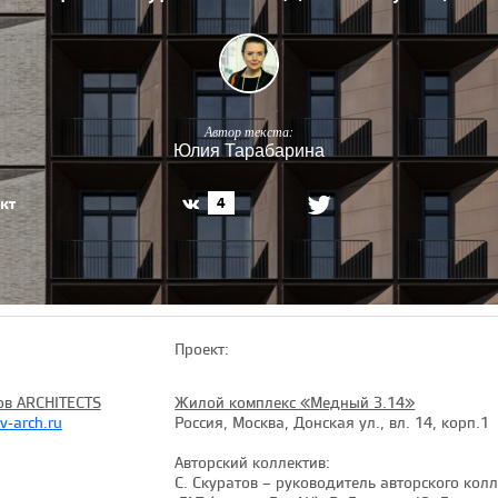
Автор текста:
Юлия Тарабарина
кт
4
Проект:
ов ARCHITECTS
Жилой комплекс «Медный 3.14»
v-arch.ru
Россия, Москва, Донская ул., вл. 14, корп.1
Авторский коллектив:
С. Скуратов – руководитель авторского колле