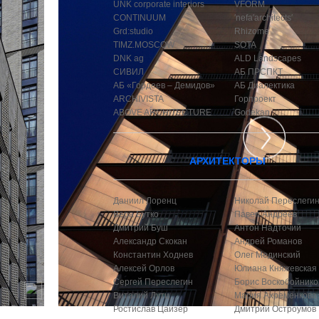
UNK corporate interiors
VFORM
CONTINUUM
′nefa′architects′
Grd:studio
Rhizome
TIMZ.MOSCOW
SOTA
DNK ag
ALD Landscapes
СИВИЛ
АБ ПРСПКТ
АБ «Гордеев – Демидов»
АБ Диалектика
ARCHIVISTA
Горпроект
ABOVE ARCHITECTURE
Godekan
АРХИТЕКТОРЫ
Даниил Лоренц
Николай Переслеги
Вера Бутко
Павел Андреев
Дмитрий Буш
Антон Надточий
Александр Скокан
Андрей Романов
Константин Ходнев
Олег Мединский
Алексей Орлов
Юлиана Княжевская
Сергей Переслегин
Борис Воскобойнико
Виталий Лутц
Мария Ахременкова
Ростислав Цайзер
Дмитрий Остроумов