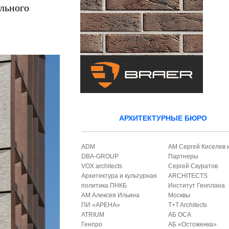
ального
АРХИТЕКТУРНЫЕ БЮРО
ADM
АМ Сергей Киселев 
DBA-GROUP
Партнеры
VOX architects
Сергей Скуратов
Архитектура и культурная
ARCHITECTS
политика ПНКБ
Институт Генплана
АМ Алексея Ильина
Москвы
ПИ «АРЕНА»
T+T Architects
ATRIUM
АБ ОСА
Генпро
АБ «Остоженка»