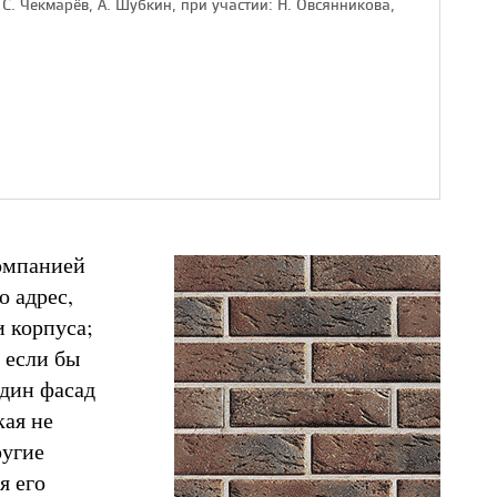
 С. Чекмарёв, А. Шубкин, при участии: Н. Овсянникова,
омпанией
о адрес,
и корпуса;
 если бы
один фасад
кая не
ругие
я его