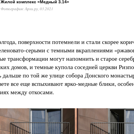
Жилой комплекс «Медный 3.14»
Фотография: Архи.ру, 03.2021
полгода, поверхности потемнели и стали скорее кор
зеленовато-серыми с темными вкраплениями «ржаво
вые трансформации могут напомнить и старое сереб
ских домов, и темные купола соседней церкви Ризп
ь дальше по той же улице собора Донского монастыр
вете все еще вспыхивают ярко-медные блики, особе
иях между откосами.