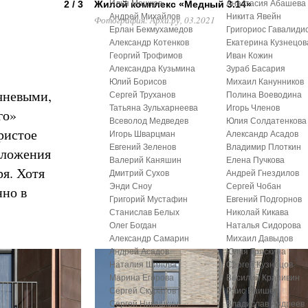
2 / 3
Жилой комплекс «Медный 3.14»
Илья Машков
Анастасия Абашева
Андрей Михайлов
Никита Явейн
Фотография: Архи.ру, 03.2021
Ерлан Бекмухамедов
Григориос Гавалиди
Александр Котенков
Екатерина Кузнецов
Георгий Трофимов
Иван Кожин
Александра Кузьмина
Зураб Басария
Юлий Борисов
Михаил Канунников
ичневыми,
Сергей Труханов
Полина Воеводина
Татьяна Зульхарнеева
Игорь Членов
го»
Всеволод Медведев
Юлия Солдатенкова
ристое
Игорь Шварцман
Александр Асадов
Евгений Зеленов
Владимир Плоткин
оложения
Валерий Каняшин
Елена Пучкова
я. Хотя
Дмитрий Сухов
Андрей Гнездилов
Энди Сноу
Сергей Чобан
нно в
Григорий Мустафин
Евгений Подгорнов
Станислав Белых
Николай Кикава
Олег Богдан
Наталья Сидорова
Александр Самарин
Михаил Давыдов
Андрей Асадов
Юлия Тряскина
Наталия Шилова
Сергей Кузнецов
Марина Егорова
Василий Крапивин
Сергей Скуратов
Раис Баишев
Сергей Никешкин
Владислав Андреев