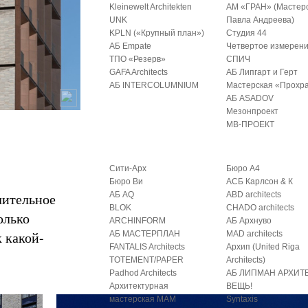
Kleinewelt Architekten
АМ «ГРАН» (Мастер
UNK
Павла Андреева)
KPLN («Крупный план»)
Студия 44
АБ Empate
Четвертое измерен
ТПО «Резерв»
СПИЧ
GAFA Architects
АБ Липгарт и Герт
АБ INTERCOLUMNIUM
Мастерская «Прохр
АБ ASADOV
Мезонпроект
МВ-ПРОЕКТ
Сити-Арх
Бюро А4
Бюро Ви
АСБ Карлсон & К
лительное
АБ AQ
ABD architects
BLOK
CHADO architects
олько
ARCHINFORM
АБ Архнуво
к какой-
АБ МАСТЕРПЛАН
MAD architects
FANTALIS Architects
Архип (United Riga
TOTEMENT/PAPER
Architects)
Padhod Architects
АБ ЛИПМАН АРХИТ
Архитектурная
ВЕЩЬ!
мастерская МАМ
Syntaxis