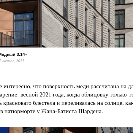
Медный 3.14»
нненков, 2021
е интересно, что поверхность меди рассчитана на д
арение: весной 2021 года, когда облицовку только-т
 красновато блестела и переливалась на солнце, ка
 в натюрморте у Жана-Батиста Шардена.