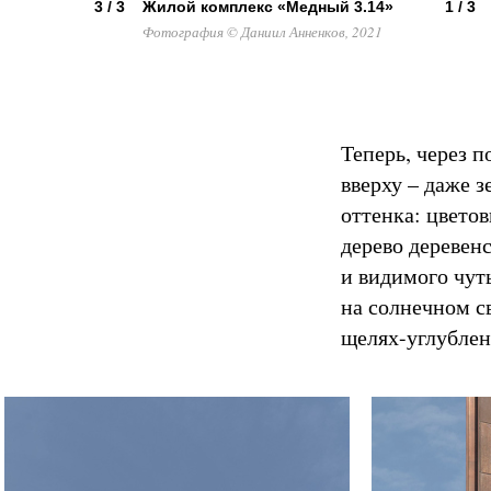
3 / 3
Жилой комплекс «Медный 3.14»
1 / 3
Фотография © Даниил Анненков, 2021
Теперь, через 
вверху – даже 
оттенка: цвето
дерево деревен
и видимого чут
на солнечном с
щелях-углублен