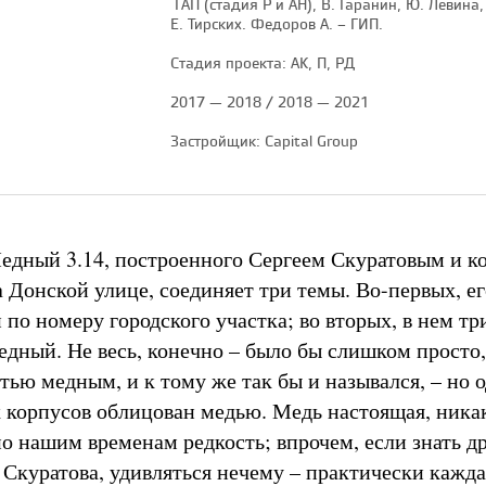
ГАП (стадия Р и АН), В. Гаранин, Ю. Левина,
Е. Тирских. Федоров А. – ГИП.
Стадия проекта: АК, П, РД
2017 — 2018 / 2018 — 2021
Застройщик: Capital Group
дный 3.14, построенного Сергеем Скуратовым и к
а Донской улице, соединяет три темы. Во-первых, ег
 по номеру городского участка; во вторых, в нем тр
едный. Не весь, конечно – было бы слишком просто,
тью медным, и к тому же так бы и назывался, – но 
х корпусов облицован медью. Медь настоящая, ника
по нашим временам редкость; впрочем, если знать д
 Скуратова, удивляться нечему – практически кажда