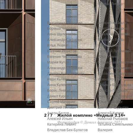
Степан Липгарт
Екатерина Ляпунова
Алексей Кибкало
Бориша Чорович
Дмитрий Овчаров
Анна Шаленкова
Ангелина Яшкевич
Александр Сафаров
Виктория Раубо
Илья Левянт
Юлия Мусина
Евгений Решетов
Валерий Лукомский
Евгения Чернышева
Илья Уткин
Мария Кутай
Станислав Михалов
Александр Стариков
Алексей Афоничкин
Данило Вукосавлевич
Екатерина Абдуллае
Иван Кычкин
Ирина Котова
Анна Куликова
Татьяна Бузулукова
Борис Левянт
Алексей Полищук
Данил Куров
Николай Миловидов
Сергей Мичурин
Илья Гринберг
Дмитрий Липман
Дмитрий Шурыгин
Антон Белов
Алексей Курков
2 / 7
Жилой комплекс «Медный 3.14»
Алексей Ильин
Николай Рыбаков
Фотография © Даниил Анненков, 2021
Катерина Левянт
Татьяна Синельнико
Владислав Бек-Булатов
Валерия