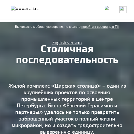
Россия
Мир
Технологии
Интерьер
Пресса
Архитекторы
Проекты
Конкурсы
События
Книги
Вакансии
Вы читаете мобильную версию, но можете
перейти к версии для ПК
English version
Столичная
send.project
Анонсы конкурсов
Блог
последовательность
Журнал
Интервью
Исследование
Мнение
Обзор
Объект
Результаты конкурса
Репортаж
Рецензия
Архитектура
Выставка
Дизайн
Иностранцы в России
Интерьер
Жилой комплекс «Царская столица» – один из
Книги
Наследие
Образование
Урбанистика
крупнейших проектов по освоению
Эко
промышленных территорий в центре
Петербурга. Бюро «Евгений Герасимов и
партнеры» удалось не только превратить
заброшенный участок в полный жизни
микрорайон, но и создать градостроительно
выверенную единицу.