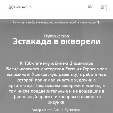
Россия
Мир
Технологии
Интерьер
Пресса
Архитекторы
Проекты
Конкурсы
События
Книги
Вакансии
Вы читаете мобильную версию, но можете
перейти к версии для ПК
English version
Эстакада в акварели
send.project
Анонсы конкурсов
Блог
Журнал
Интервью
Исследование
Мнение
Обзор
Объект
Результаты конкурса
Репортаж
Рецензия
Архитектура
Выставка
К 100-летнему юбилею Владимира
Дизайн
Иностранцы в России
Интерьер
Васильковского мастерская Евгения Герасимова
Книги
Наследие
Образование
Урбанистика
вспоминает Ушаковскую развязку, в работе над
Эко
которой принимал участие художник-
архитектор. Показываем акварели и эскизы, в
том числе предварительные и не вошедшие в
финальный проект, и говорим о важности
рисунка.
Автор текста:
Алёна Кузнецова