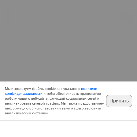
Объект
11 Июня 2021
Архитектура
6
Мы используем файлы cookie как указано в
политике
Инженерное проектирование
конфиденциальности
, чтобы обеспечивать правильную
работу нашего веб-сайта, функций социальных сетей и
Принять
анализировать сетевой трафик. Мы также предоставляем
подпишитесь на наш
✕
телеграм @archi_ru
информацию об использовании вами нашего веб-сайта
Евгений Герасимов
Евгений Герасимов и партнеры
аналитическим системам.
http://www.egp.spb.ru/
Эстакада Ушаковской развязки
,
,
Россия
Санкт-Петербург
пересечение Ушаковской набережной с улицей
академика Крылова