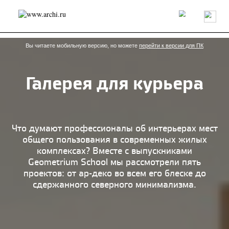
Россия
Мир
Технологии
Интерьер
Пресса
Архитекторы
Проекты
Конкурсы
События
Книги
Вакансии
Вы читаете мобильную версию, но можете
перейти к версии для ПК
Галерея для курьера
send.project
Анонсы конкурсов
Блог
Журнал
Интервью
Исследование
Мнение
Обзор
Объект
Результаты конкурса
Репортаж
Рецензия
Архитектура
Выставка
Что думают профессионалы об интерьерах мест
Дизайн
Иностранцы в России
Интерьер
общего пользования в современных жилых
Книги
Наследие
Образование
Урбанистика
комплексах? Вместе с выпускниками
Эко
Geometrium School мы рассмотрели пять
проектов: от ар-деко во всем его блеске до
сдержанного северного минимализма.