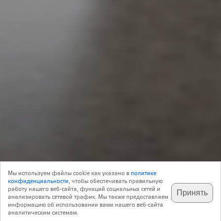
send.project
20 Сентября 2023
Мы используем файлы cookie как указано в
политике
10
Интерьер
конфиденциальности
, чтобы обеспечивать правильную
работу нашего веб-сайта, функций социальных сетей и
Принять
анализировать сетевой трафик. Мы также предоставляем
подпишитесь на наш
✕
телеграм @archi_ru
информацию об использовании вами нашего веб-сайта
аналитическим системам.
Общественные холлы – просто подъездами их уже