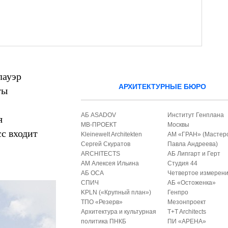
лауэр
АРХИТЕКТУРНЫЕ БЮРО
ты
АБ ASADOV
Институт Генплана
я
МВ-ПРОЕКТ
Москвы
с входит
Kleinewelt Architekten
АМ «ГРАН» (Мастер
Сергей Скуратов
Павла Андреева)
ARCHITECTS
АБ Липгарт и Герт
АМ Алексея Ильина
Студия 44
АБ ОСА
Четвертое измерен
СПИЧ
АБ «Остоженка»
KPLN («Крупный план»)
Генпро
ТПО «Резерв»
Мезонпроект
Архитектура и культурная
T+T Architects
политика ПНКБ
ПИ «АРЕНА»