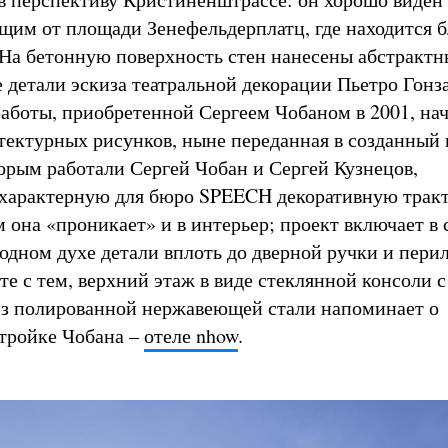
щим от площади Зенефельдерплатц, где находится
 На бетонную поверхность стен нанесены абстрактн
е детали эскиза театральной декорации Пьетро Гонза
работы, приобретенной Сергеем Чобаном в 2001, нач
тектурных рисунков, ныне переданная в созданный 
торым работали Сергей Чобан и Сергей Кузнецов,
характерную для бюро SPEECH декоративную трак
 она «проникает» и в интерьер; проект включает в 
одном духе детали вплоть до дверной ручки и пери
те с тем, верхний этаж в виде стеклянной консоли 
з полированной нержавеющей стали напоминает о
тройке Чобана –
отеле nhow
.