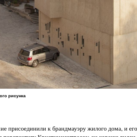
ого рисунка
ие присоединили к брандмауэру жилого дома, и ег
в перспективу Кристиненштрассе: он хорошо виден