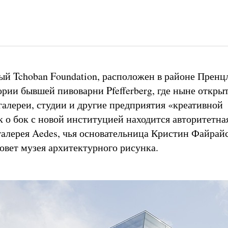
ый Tchoban Foundation, расположен в районе Пренц
ории бывшей пивоварни Pfefferberg, где ныне откры
галереи, студии и другие предприятия «креативной
к о бок с новой институцией находится авторитетна
галерея Aedes, чья основательница Кристин Файрайс
совет музея архитектурного рисунка.