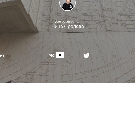
Автор текста:
Нина Фролова
кт
4