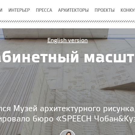
И
ИНТЕРЬЕР
ПРЕССА
АРХИТЕКТОРЫ
ПРОЕКТЫ
КОНКУ
English version
абинетный масшт
ся Музей архитектурного рисунка
ировало бюро «SPEECH Чобан&Ку