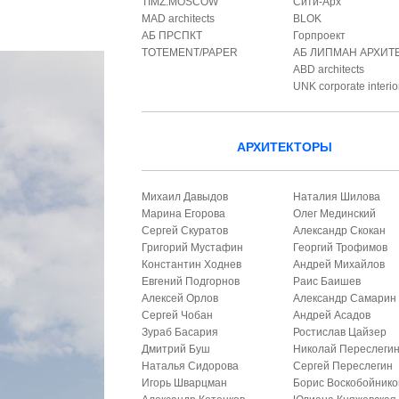
TIMZ.MOSCOW
Сити-Арх
MAD architects
BLOK
АБ ПРСПКТ
Горпроект
TOTEMENT/PAPER
АБ ЛИПМАН АРХИТ
ABD architects
UNK corporate interio
АРХИТЕКТОРЫ
Михаил Давыдов
Наталия Шилова
Марина Егорова
Олег Мединский
Сергей Скуратов
Александр Скокан
Григорий Мустафин
Георгий Трофимов
Константин Ходнев
Андрей Михайлов
Евгений Подгорнов
Раис Баишев
Алексей Орлов
Александр Самарин
Сергей Чобан
Андрей Асадов
Зураб Басария
Ростислав Цайзер
Дмитрий Буш
Николай Переслеги
Наталья Сидорова
Сергей Переслегин
Игорь Шварцман
Борис Воскобойнико