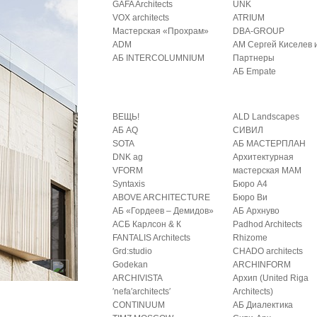
GAFA Architects
UNK
VOX architects
ATRIUM
Мастерская «Прохрам»
DBA-GROUP
ADM
АМ Сергей Киселев 
АБ INTERCOLUMNIUM
Партнеры
АБ Empate
ВЕЩЬ!
ALD Landscapes
АБ AQ
СИВИЛ
SOTA
АБ МАСТЕРПЛАН
DNK ag
Архитектурная
VFORM
мастерская МАМ
Syntaxis
Бюро А4
ABOVE ARCHITECTURE
Бюро Ви
АБ «Гордеев – Демидов»
АБ Архнуво
АСБ Карлсон & К
Padhod Architects
FANTALIS Architects
Rhizome
Grd:studio
CHADO architects
Godekan
ARCHINFORM
ARCHIVISTA
Архип (United Riga
′nefa′architects′
Architects)
CONTINUUM
АБ Диалектика