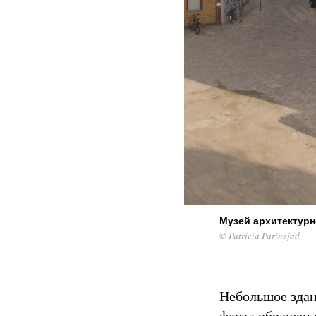
Музей архитектурн
© Patricia Parinejad
Небольшое здан
фасад обращен 