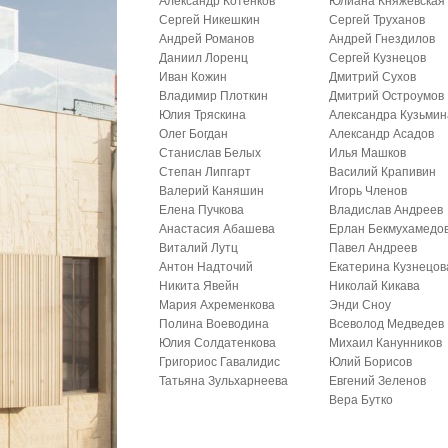
Александр Котенков
Юлиана Княжевская
Сергей Никешкин
Сергей Труханов
Андрей Романов
Андрей Гнездилов
Даниил Лоренц
Сергей Кузнецов
Иван Кожин
Дмитрий Сухов
Владимир Плоткин
Дмитрий Остроумов
Юлия Тряскина
Александра Кузьмин
Олег Богдан
Александр Асадов
Станислав Белых
Илья Машков
Степан Липгарт
Василий Крапивин
Валерий Каняшин
Игорь Членов
Елена Пучкова
Владислав Андреев
Анастасия Абашева
Ерлан Бекмухамедо
Виталий Лутц
Павел Андреев
Антон Надточий
Екатерина Кузнецов
Никита Явейн
Николай Кикава
Мария Ахременкова
Энди Сноу
Полина Воеводина
Всеволод Медведев
Юлия Солдатенкова
Михаил Канунников
Григориос Гавалидис
Юлий Борисов
Татьяна Зульхарнеева
Евгений Зеленов
Вера Бутко