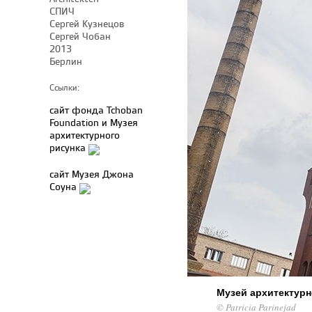
СПИЧ
Сергей Кузнецов
Сергей Чобан
2013
Берлин
Ссылки:
сайт фонда Tchoban
Foundation и Музея
архитектурного
рисунка
сайт Музея Джона
Соуна
Музей архитектурн
© Patricia Parinejad