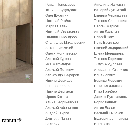
Роман Пономарёв
Ангелина Яшкевич
Татьяна Бузулукова
Валерий Лукомский
Олег Шурыгин
Евгения Чернышева
Николай Рыбаков
Татьяна Синельнико
Мария Салех
Сергей Марков
Николай Миловидов
Антон Ладыгин
Филипп Никандров
Елисей Чакан
Станислав Михаловский
Петр Васильев
Антон Лукомский
Евгений Задорожни
Олеся Могилевская
Елена Мерцалова
Алексей Курков
Татьяна Борисова
Иса Магомедов
Тимур Абдуллаев
Алексей Полищук
Александр Стариков
Александр Сафаров
Илья Левянт
Никита Демидов
Бориша Чорович
Евгений Леонов
Наталья Жилкина
Никита Дергунов
Илья Гринберг
Ирина Котова
Данило Вукосавлеви
Алина Георгиевская
Борис Левянт
Алексей Афоничкин
Антон Белов
Андрей Вырва
Василий Рыбаков
о главный
Дмитрий Лапин
Екатерина Ляпунов
Валерия
Илья Уткин