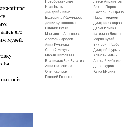
Преображенская
Левон Айрапетов
 ближайшая
Иван Кычкин
Виктор Перов
Дмитрий Липман
Екатерина Зырина
ые
Екатерина Абдуллаева
Павел Гордеев
го:
Денис Кувшинников
Дмитрий Овчаров
Евгений Кутай
Дарья Ильина
алась его
Маргарита Авдышева
Катерина Левянт
им музей.
Алексей Зародов
Мария Кутай
Анна Куликова
Виктория Раубо
Сергей Мичурин
Дмитрий Шурыгин
товку
Мария Николаева
Алексей Ильин
Владислав Бек-Булатов
Алексей Кибкало
себя
Анна Шаленкова
Данил Куров
л
Олег Карлсон
Юлия Мусина
Евгений Решетов
с нижней