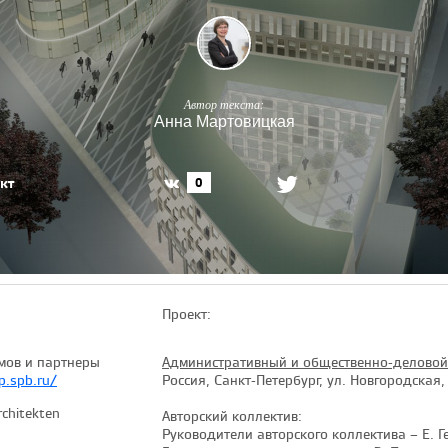
Автор текста:
Анна Мартовицкая
кт
0
Проект:
мов и партнеры
Административный и общественно-деловой
.spb.ru/
Россия, Санкт-Петербург, ул. Новгородская,
chitekten
Авторский коллектив:
Руководители авторского коллектива – Е. Г