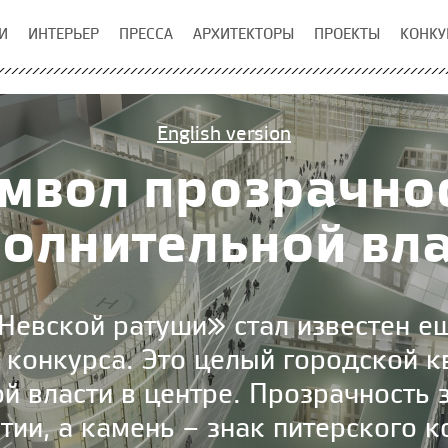
И
ИНТЕРЬЕР
ПРЕССА
АРХИТЕКТОРЫ
ПРОЕКТЫ
КОНКУ
English version
мвол прозрачно
полнительной вла
Невской ратуши» стал известен ещ
конкурса. Это целый городской к
й власти в центре. Прозрачность 
ии, а камень – знак питерского к