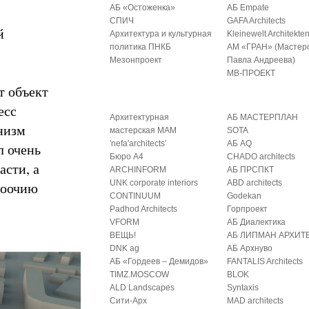
АБ «Остоженка»
АБ Empate
СПИЧ
GAFA Architects
й
Архитектура и культурная
Kleinewelt Architekte
политика ПНКБ
АМ «ГРАН» (Мастер
Мезонпроект
Павла Андреева)
МВ-ПРОЕКТ
т объект
есс
Архитектурная
АБ МАСТЕРПЛАН
низм
мастерская МАМ
SOTA
′nefa′architects′
АБ AQ
л очень
Бюро А4
CHADO architects
асти, а
ARCHINFORM
АБ ПРСПКТ
UNK corporate interiors
ABD architects
воочию
CONTINUUM
Godekan
Padhod Architects
Горпроект
VFORM
АБ Диалектика
ВЕЩЬ!
АБ ЛИПМАН АРХИТ
DNK ag
АБ Архнуво
АБ «Гордеев – Демидов»
FANTALIS Architects
TIMZ.MOSCOW
BLOK
ALD Landscapes
Syntaxis
Сити-Арх
MAD architects