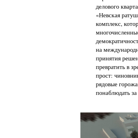
делового кварт
«Невская ратуш
комплекс, кото
многочисленные
демократичност
на международн
принятия решен
превратить в зр
прост: чиновни
рядовые горожа
понаблюдать за