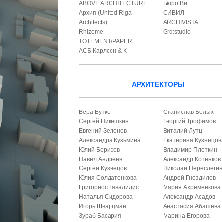
ABOVE ARCHITECTURE
Бюро Ви
Архип (United Riga
СИВИЛ
Architects)
ARCHIVISTA
Rhizome
Grd:studio
TOTEMENT/PAPER
АСБ Карлсон & К
АРХИТЕКТОРЫ
Вера Бутко
Станислав Белых
Сергей Никешкин
Георгий Трофимов
Евгений Зеленов
Виталий Лутц
Александра Кузьмина
Екатерина Кузнецов
Юлий Борисов
Владимир Плоткин
Павел Андреев
Александр Котенков
Сергей Кузнецов
Николай Переслеги
Юлия Солдатенкова
Андрей Гнездилов
Григориос Гавалидис
Мария Ахременкова
Наталья Сидорова
Александр Асадов
Игорь Шварцман
Анастасия Абашева
Зураб Басария
Марина Егорова