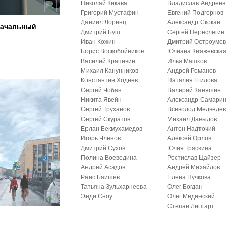
Николай Кикава
Владислав Андреев
Григорий Мустафин
Евгений Подгорнов
Даниил Лоренц
Александр Скокан
начальный
Дмитрий Буш
Сергей Переслегин
Иван Кожин
Дмитрий Остроумов
Борис Воскобойников
Юлиана Княжевская
Василий Крапивин
Илья Машков
Михаил Канунников
Андрей Романов
Константин Ходнев
Наталия Шилова
Сергей Чобан
Валерий Каняшин
Никита Явейн
Александр Самарин
Сергей Труханов
Всеволод Медведев
Сергей Скуратов
Михаил Давыдов
Ерлан Бекмухамедов
Антон Надточий
Игорь Членов
Алексей Орлов
Дмитрий Сухов
Юлия Тряскина
Полина Воеводина
Ростислав Цайзер
Андрей Асадов
Андрей Михайлов
Раис Баишев
Елена Пучкова
Татьяна Зульхарнеева
Олег Богдан
Энди Сноу
Олег Мединский
Степан Липгарт