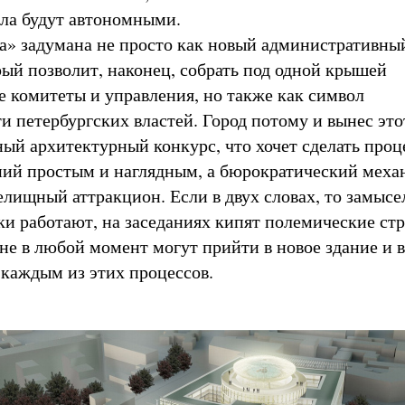
ала будут автономными.
а» задумана не просто как новый административны
рый позволит, наконец, собрать под одной крышей
 комитеты и управления, но также как символ
и петербургских властей. Город потому и вынес это
ый архитектурный конкурс, что хочет сделать проц
ий простым и наглядным, а бюрократический меха
елищный аттракцион. Если в двух словах, то замысе
ки работают, на заседаниях кипят полемические стр
не в любой момент могут прийти в новое здание и 
 каждым из этих процессов.