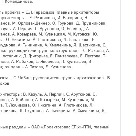
, Т. Комалдинова.
ь проекта – Е.Л. Герасимов; главные архитекторы
 архитекторы – Е. Резникова, И. Бахорина, Н.
 Манов, М. Орлова-Шейнер, О. Трунова, Д. Прудникова,
азуль, А. Перлич, С. Арутюнов, О. Берлянд, А.
анов, А. Козырева, М. Кузнецкая, М. Кутовски, Ю.
ва, О. Никитина, А. Плотникова, Л. Панасенко, Е.
куднова, А. Тычинина, А. Хмеленина, Я. Шестихина, С.
ко; руководители групп конструкторов – С. Рыжова, А.
Астапчик, Д. Григорьев, Е. Пантелеева, Е. Пестова, Т.
нова, А. Рыбаков, Е. Яковлева, П. Култышев, И.
н; генплан – А. Титова, Е. Кузнецова.
кта – С. Чобан; руководитель группы архитекторов –В.
мсков
итекторы: В. Казуль, А. Перлич, С. Арутюнов, О.
ова, А. Кабанов, А. Козырева, М. Кузнецкая, М.
ва, Т. Любимова, О. Никитина, А. Плотникова, Л.
енникова, К. Скуднова, А. Тычинина, А. Хмеленина, Я.
ные разделы – ОАО «Проектсервис СПб»-ПТИ, главный