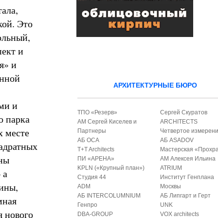
ала,
ой. Это
ольный,
пект и
я» и
енной
АРХИТЕКТУРНЫЕ БЮРО
ми и
ТПО «Резерв»
Сергей Скуратов
о парка
АМ Сергей Киселев и
ARCHITECTS
х месте
Партнеры
Четвертое измерен
АБ ОСА
АБ ASADOV
вадратных
T+T Architects
Мастерская «Прохр
аны
ПИ «АРЕНА»
АМ Алексея Ильина
KPLN («Крупный план»)
ATRIUM
 а
Студия 44
Институт Генплана
ины,
ADM
Москвы
АБ INTERCOLUMNIUM
АБ Липгарт и Герт
мная
Генпро
UNK
я нового
DBA-GROUP
VOX architects