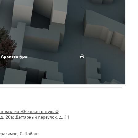
Архитектура
 комплекс «Невская ратуша»
 д. 20а; Дегтярный переулок, д. 11
ерасимов, С. Чобан.