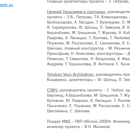
Главные архитекторы проекта – З. Петрова
eech.su
Евгений Герасимов и партнеры:
руководител
проекта – З.В., Петрова, Т.А. Комалдинова;
Безбородова, А. Гвоздик, Т. Кузнецова, О.
Я. Серебрякова, Ф. Шольц, П. Земсков, В. К
Боранбаева, М. Гришанов, Т. Жукова, А. Каб
Лаврова, А. Лисицын, Т. Локтева, Т. Любимо
Плужник, М. Рассказова, Е. Сенникова, К. С
Шилова; главный конструктор – М. Резничен
Прокофьев, Н. Алексеева; конструкторы – Д. 
Помазан, Т. Смирнова, Н. Богданова, К. Ива
Андреев, Т. Горшкалева, В. Антонов, С. Кучи
Tchoban Voss Architekten:
руководитель прое
Каширина; архитекторы – Ф. Шольц, П. Зе
СПИЧ:
руководитель проекта – С. Чобан; арх
Берлянд, А.Боранбаева, М. Гришанов, Т. Жук
Кутовски, Ю. Лаврова, А. Лисицын, Т. Локте
Панасенко, Е. Плужник, М. Рассказова, Е. С
Шестихина, С. Шилова
Раздел КМД – ПКП «Вэлко-2000». Инженер
инженер проекта – В.Н. Маликов