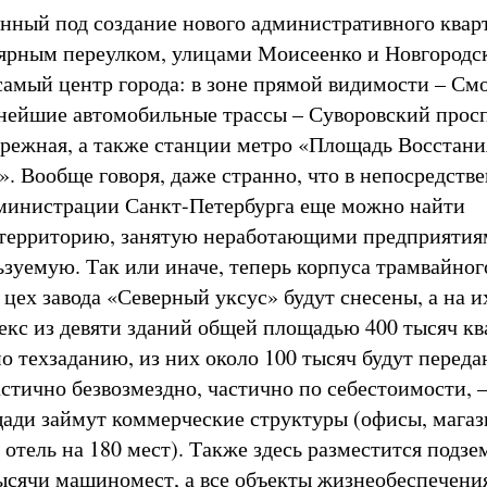
енный под создание нового административного кварт
ярным переулком, улицами Моисеенко и Новгородск
самый центр города: в зоне прямой видимости – См
нейшие автомобильные трассы – Суворовский прос
режная, а также станции метро «Площадь Восстани
. Вообще говоря, даже странно, что в непосредств
министрации Санкт-Петербурга еще можно найти
территорию, занятую неработающими предприятия
ьзуемую. Так или иначе, теперь корпуса трамвайног
цех завода «Северный уксус» будут снесены, а на и
екс из девяти зданий общей площадью 400 тысяч к
но техзаданию, из них около 100 тысяч будут перед
стично безвозмездно, частично по себестоимости, –
ади займут коммерческие структуры (офисы, магаз
отель на 180 мест). Также здесь разместится подзе
тысячи машиномест, а все объекты жизнеобеспечени