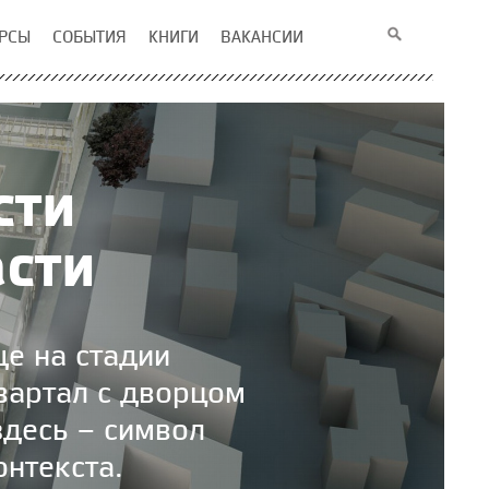
РСЫ
СОБЫТИЯ
КНИГИ
ВАКАНСИИ
сти
сти
е на стадии
вартал с дворцом
здесь – символ
онтекста.