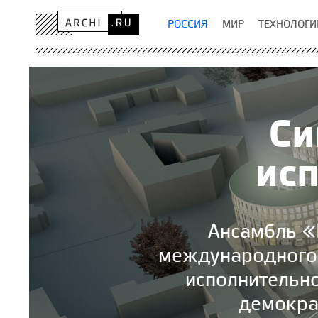
РОССИЯ
МИР
ТЕХНОЛОГИ
Си
ис
Ансамбль «
международного 
исполнительно
демократ