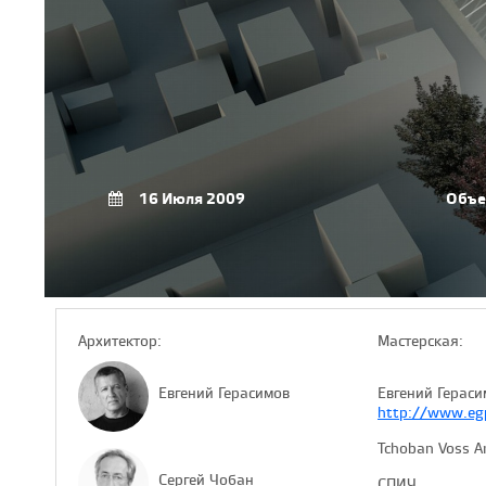
16 Июля 2009
Объе
Архитектор:
Мастерская:
Евгений Герасимов
Евгений Гераси
http://www.egp
Tchoban Voss Ar
Сергей Чобан
СПИЧ