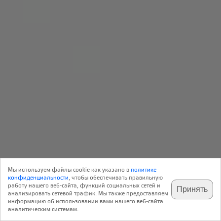
Обзор
29 Сентября 2014
Мы используем файлы cookie как указано в
политике
17
Архитектура
конфиденциальности
, чтобы обеспечивать правильную
работу нашего веб-сайта, функций социальных сетей и
Принять
анализировать сетевой трафик. Мы также предоставляем
подпишитесь на наш
✕
телеграм @archi_ru
информацию об использовании вами нашего веб-сайта
Международная архитектурная премия музея «Атенеум»
аналитическим системам.
была учреждена в 2006 году в Чикаго с целью отмечать