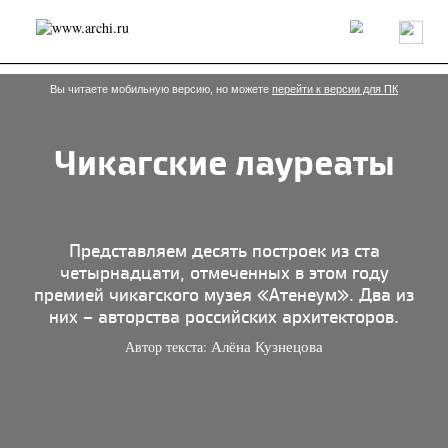
Россия
Мир
Технологии
Интерьер
Пресса
Архитекторы
Проекты
Конкурсы
События
Книги
Вакансии
Вы читаете мобильную версию, но можете
перейти к версии для ПК
Чикагские лауреаты
send.project
Анонсы конкурсов
Блог
Журнал
Интервью
Исследование
Мнение
Обзор
Объект
Результаты конкурса
Репортаж
Рецензия
Архитектура
Выставка
Представляем десять построек из ста
Дизайн
Иностранцы в России
Интерьер
четырнадцати, отмеченных в этом году
Книги
Наследие
Образование
Урбанистика
премией чикагского музея «Атенеум». Два из
Эко
них – авторства российских архитекторов.
Автор текста:
Алёна Кузнецова