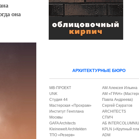
ана
огда она
АРХИТЕКТУРНЫЕ БЮРО
МВ-ПРОЕКТ
АМ Алексея Ильина
UNK
АМ «ГРАН» (Мастер
Студия 44
Павла Андреева)
Мастерская «Прохрам»
Сергей Скуратов
Институт Генплана
ARCHITECTS
Москвы
СПИЧ
GAFA Architects
АБ INTERCOLUMNI
Kleinewelt Architekten
KPLN («Крупный пла
ТПО «Резерв»
ADM