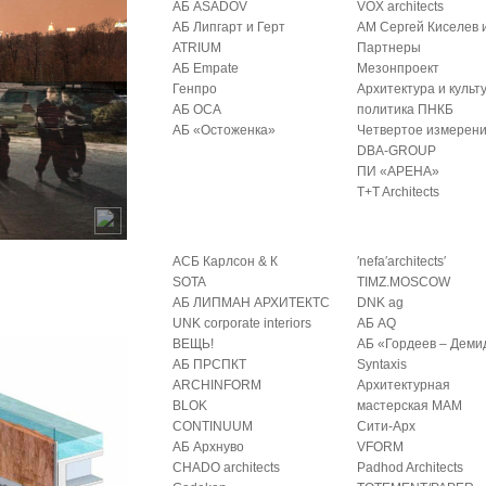
АБ ASADOV
VOX architects
АБ Липгарт и Герт
АМ Сергей Киселев 
ATRIUM
Партнеры
АБ Empate
Мезонпроект
Генпро
Архитектура и культ
АБ ОСА
политика ПНКБ
АБ «Остоженка»
Четвертое измерен
DBA-GROUP
ПИ «АРЕНА»
T+T Architects
АСБ Карлсон & К
′nefa′architects′
SOTA
TIMZ.MOSCOW
АБ ЛИПМАН АРХИТЕКТС
DNK ag
UNK corporate interiors
АБ AQ
ВЕЩЬ!
АБ «Гордеев – Деми
АБ ПРСПКТ
Syntaxis
ARCHINFORM
Архитектурная
BLOK
мастерская МАМ
CONTINUUM
Сити-Арх
АБ Архнуво
VFORM
CHADO architects
Padhod Architects