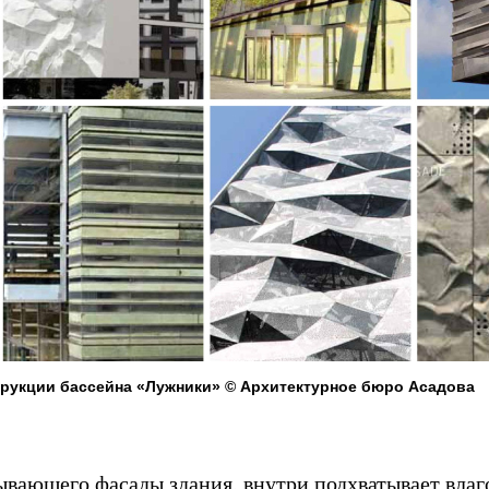
рукции бассейна «Лужники» © Архитектурное бюро Асадова
ывающего фасады здания, внутри подхватывает вла