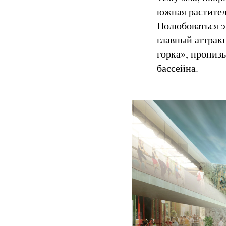
южная растител
Полюбоваться э
главный аттрак
горка», прониз
бассейна.