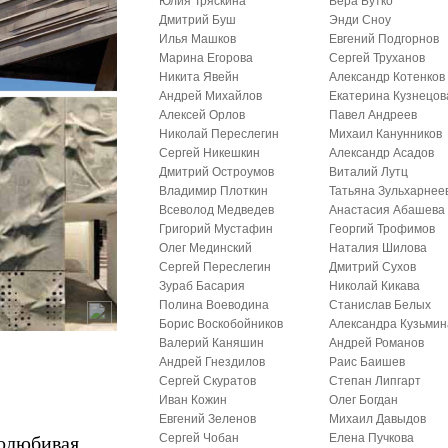
Юлия Тряскина
Вера Бутко
Дмитрий Буш
Энди Сноу
Илья Машков
Евгений Подгорнов
Марина Егорова
Сергей Труханов
Никита Явейн
Александр Котенков
Андрей Михайлов
Екатерина Кузнецов
Алексей Орлов
Павел Андреев
Николай Переслегин
Михаил Канунников
Сергей Никешкин
Александр Асадов
Дмитрий Остроумов
Виталий Лутц
Владимир Плоткин
Татьяна Зульхарнее
Всеволод Медведев
Анастасия Абашева
Григорий Мустафин
Георгий Трофимов
Олег Мединский
Наталия Шилова
Сергей Переслегин
Дмитрий Сухов
Зураб Басария
Николай Кикава
Полина Воеводина
Станислав Белых
Борис Воскобойников
Александра Кузьмин
Валерий Каняшин
Андрей Романов
Андрей Гнездилов
Раис Баишев
Сергей Скуратов
Степан Липгарт
Иван Кожин
Олег Богдан
Евгений Зеленов
Михаил Давыдов
голюбивая
Сергей Чобан
Елена Пучкова