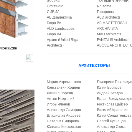
Godekan
TOTEMENT/PAPER
Grd:studio
Rhizome
СИВИЛ
Горпроект
АБ Диалектика
ABD architects
Бюро Ви
АБ МАСТЕРПЛАН
ALD Landscapes
ARCHIVISTA
Бюро А4
MAD architects
Архип (United Riga
FANTALIS Architects
Architects)
ABOVE ARCHITECT
АРХИТЕКТОРЫ
Мария Ахременкова
Григориос Гавалиди
Константин Ходнев
Юлий Борисов
Даниил Лоренц
Андрей Асадов
Антон Надточий
Ерлан Бекмухамедо
Игорь Членов
Ростислав Цайзер
Александр Самарин
Василий Крапивин
Владислав Андреев
Юлия Солдатенкова
Наталья Сидорова
Сергей Кузнецов
Юлиана Княжевская
Александр Скокан