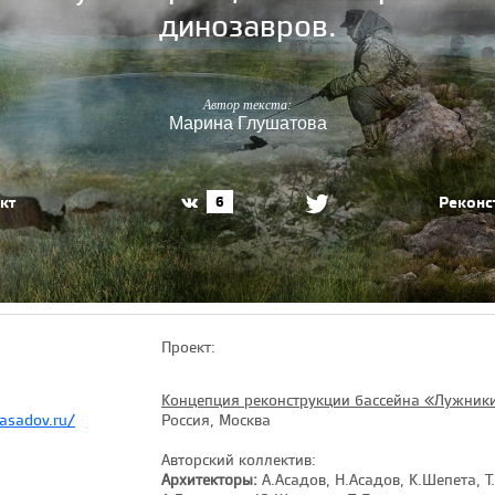
динозавров.
Автор текста:
Марина Глушатова
кт
Реконс
6
Проект:
Концепция реконструкции бассейна «Лужники
asadov.ru/
Россия, Москва
Авторский коллектив:
Архитекторы:
А.Асадов, Н.Асадов, К.Шепета, Т