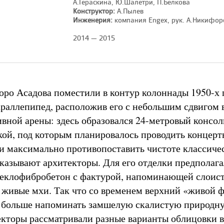
А.Гераскина, Ю.Шалетри, П.Белкова
Конструктор:
А.Пылев
Инженерия:
компания Engex, рук. А.Никифор
2014 — 2015
ро Асадова поместили в контур колоннады 1950-х 
раллепипед, расположив его с небольшим сдвигом 
вной арены: здесь образовался 24-метровый консо
ткой, под которым планировалось проводить концер
и максимально противопоставить чистоте классиче
сказывают архитекторы. Для его отделки предполага
теклофибробетон с фактурой, напоминающей слоис
е живые мхи. Так что со временем верхний «живой 
е больше напоминать замшелую скалистую природн
кторы рассматривали разные варианты облицовки 