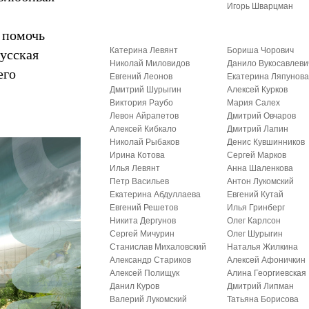
Игорь Шварцман
.
 помочь
усская
Катерина Левянт
Бориша Чорович
Николай Миловидов
Данило Вукосавлеви
его
Евгений Леонов
Екатерина Ляпунов
Дмитрий Шурыгин
Алексей Курков
Виктория Раубо
Мария Салех
Левон Айрапетов
Дмитрий Овчаров
Алексей Кибкало
Дмитрий Лапин
Николай Рыбаков
Денис Кувшинников
Ирина Котова
Сергей Марков
Илья Левянт
Анна Шаленкова
Петр Васильев
Антон Лукомский
Екатерина Абдуллаева
Евгений Кутай
Евгений Решетов
Илья Гринберг
Никита Дергунов
Олег Карлсон
Сергей Мичурин
Олег Шурыгин
Станислав Михаловский
Наталья Жилкина
Александр Стариков
Алексей Афоничкин
Алексей Полищук
Алина Георгиевская
Данил Куров
Дмитрий Липман
Валерий Лукомский
Татьяна Борисова