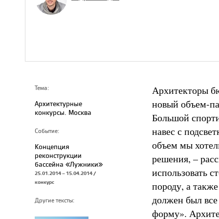
Архитекторы бю
Тема:
новый объем-па
Архитектурные
конкурсы. Москва
Большой спорти
навес с подсве
Событие:
объем мы хотел
Концепция
реконструкции
решения, – рас
бассейна «Лужники»
использовать с
25.01.2014 – 15.04.2014 /
конкурс
породу, а такж
должен был вс
Другие тексты:
форму». Архите