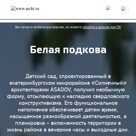
Россия
Мир
Технологии
Интерьер
Пресса
Архитекторы
Проекты
Конкурсы
События
Книги
Вакансии
Вы читаете мобильную версию, но можете
перейти к версии для ПК
Белая подкова
send.project
Анонсы конкурсов
Блог
Журнал
Интервью
Исследование
Мнение
Обзор
Объект
Результаты конкурса
Репортаж
Рецензия
Архитектура
Выставка
Детский сад, спроектированный в
Дизайн
Иностранцы в России
Интерьер
екатеринбургском микрорайоне «Солнечный»
Книги
Наследие
Образование
Урбанистика
архитекторами ASADOV, получил необычную
Эко
форму, отсылающую к наследию свердловского
конструктивизма. Его функциональное
наполнение обеспечивает детям время,
насыщенное разнообразной деятельностью, а
планировка – включенность территории в
жизнь района в вечерние часы и выходные дни.