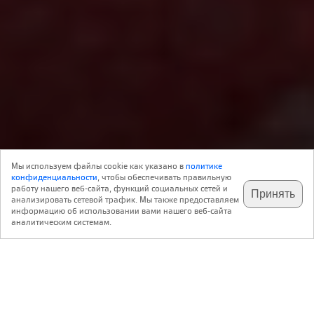
Объект
23 Июня 2023
Мы используем файлы cookie как указано в
политике
62
Архитектура
конфиденциальности
, чтобы обеспечивать правильную
работу нашего веб-сайта, функций социальных сетей и
Принять
анализировать сетевой трафик. Мы также предоставляем
подпишитесь на наш
✕
телеграм @archi_ru
информацию об использовании вами нашего веб-сайта
Александр Асадов
АБ ASADOV
аналитическим системам.
http://www.asadov.ru/
Андрей Асадов
Дошкольное образовательное учреждение №4 Екатеринбург, район
Солнечный
,
Россия
Екатеринбург