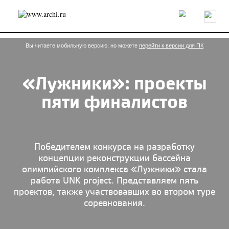
Россия
Мир
Технологии
Интерьер
Пресса
Архитекторы
Проекты
Конкурсы
События
Книги
Вакансии
Вы читаете мобильную версию, но можете
перейти к версии для ПК
«Лужники»: проекты
send.project
Анонсы конкурсов
Блог
пяти финалистов
Журнал
Интервью
Исследование
Мнение
Обзор
Объект
Результаты конкурса
Репортаж
Рецензия
Архитектура
Выставка
Дизайн
Иностранцы в России
Интерьер
Победителем конкурса на разработку
Книги
Наследие
Образование
Урбанистика
концепции реконструкции бассейна
Эко
олимпийского комплекса «Лужники» стала
работа UNK project. Представляем пять
проектов, также участвовавших во втором туре
соревнования.