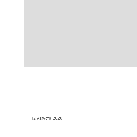
Стартовал конкурс на
проект летнего
кинотеатра музея
«Гараж», 26.07.2019
12 Августа 2020