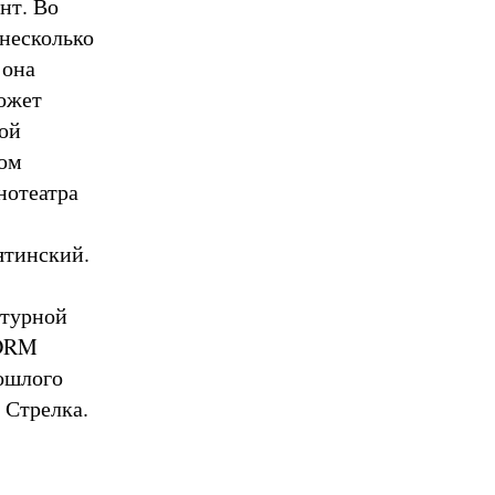
нт. Во
 несколько
 она
Может
вой
том
нотеатра
ятинский.
ктурной
FORM
ошлого
 Стрелка.