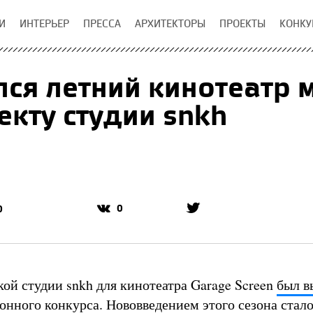
И
ИНТЕРЬЕР
ПРЕССА
АРХИТЕКТОРЫ
ПРОЕКТЫ
КОНКУ
ся летний кинотеатр 
екту студии snkh
0
0
кой студии snkh для кинотеатра Garage Screen
был в
онного конкурса. Нововведением этого сезона стал