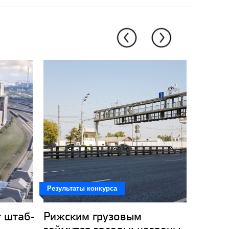
Результаты конкурса
Новость
т штаб-
Рижским грузовым
Старт