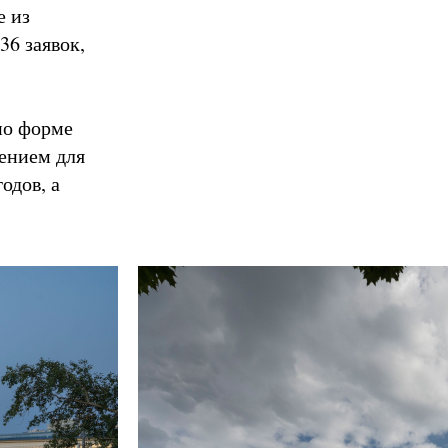
е из
36 заявок,
по форме
ением для
одов, а