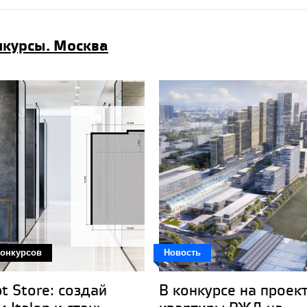
онкурсы. Москва
онкурсов
Новость
t Store: создай
В конкурсе на проек