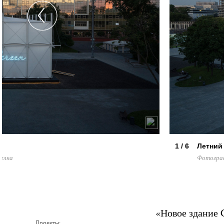
1 / 6
Летний 
елка
Фотограф
«Новое здание G
Проекты: