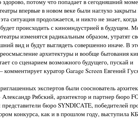
о здорово, потому что попадает в сегодняшний моме
театры впервые в новом веке были наглухо закрыты
 эта ситуация продолжается, и никто не знает, когда
о будет происходить с киноиндустрией в будущем. 
отеатры изменятся радикальным образом, утратят с
ний вид и будут выглядеть совершенно иначе. В э
реосмысление архитектуры и вообще бытования ки
тает со сценарием возможного будущего, пускай и
 – комментирует куратор Garage Screen Евгений Гус
риглашенных экспертов были сооснователь архите
» Александр Рябский, архитектор и партнер бюро 
и представители бюро SYNDICATE, победителей пр
ором конкурса, как и в прошлом году, выступила КБ