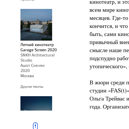
кинотеатр, и эт
всем мире кино
месяцев. Где-то
кончится, и чт
быть, сами кин
привычный внеш
Летний кинотеатр
смысле наше пе
Garage Screen 2020
SNKH Architectural
подспудно рабо
Studio
утопического»,
Ашот Снхчян
2020
Москва
В жюри среди п
Другие тексты:
студии «FAS(t)
Ольга Трейвас 
года. Организат