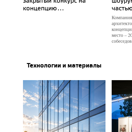
закрытый конкурс на
шоурум
концепцию...
часть
Компания
архитекто
концепцию
место – 2
собеседов
Технологии и материалы