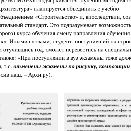
одства МАРХИ подчеркивается: «учебно-методичес
рхитектура» планируется объединить с учебно-
бъединением «Строительство» и, впоследствии, соз
ательный стандарт. Это подразумевает возможность
торого) курса обучения смену направления обучения
х». Иными словами, студент, поступивший на стр
и отучившись год, сможет перевестись на специаль
 также: «При поступлении в вуз экзамены тоже дол
отменены экзамены по рисунку, композиции
 т.е.
рсив наш, – Архи.ру).