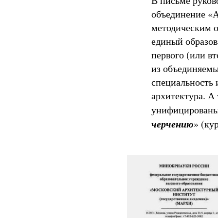
В письме руков
объединение «А
методическим о
единый образов
первого (или в
из объединяемы
специальность 
архитектура. А
унифицированы,
черчению
» (ку