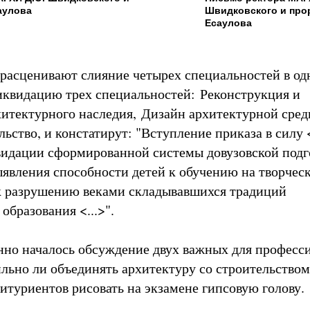
саулова
Швидковского и прор
Есаулова
расценивают слияние четырех специальностей в од
квидацию трех специальностей: Реконструкция и
хитектурного наследия, Дизайн архитектурной сре
ьство, и констатирут: "Вступление приказа в силу <
видации сформированной системы довузовской подг
явления способности детей к обучению на творчес
к разрушению веками складывавшихся традиций
образования <...>".
нно началось обсуждение двух важных для професс
ильно ли объединять архитектуру со строительством
битуриентов рисовать на экзамене гипсовую голову.