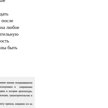
кое
дать
 после
 на любое
оительную
ность
жны быть