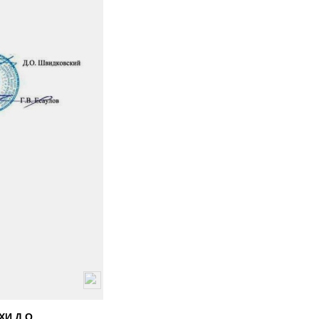
ХИ Д.О.