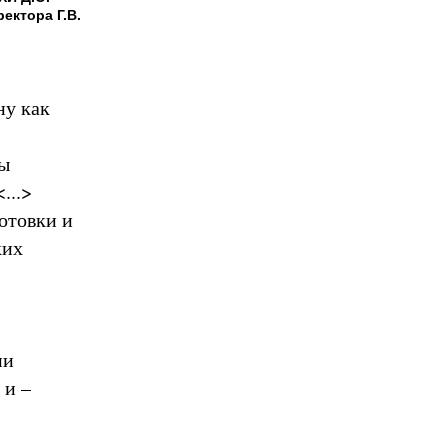
ектора Г.В.
ну как
ды
...>
отовки и
ких
ии
 и –