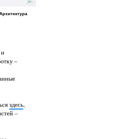
 Архитектура
 и
ботку –
данные
ться
здесь
,
остей –