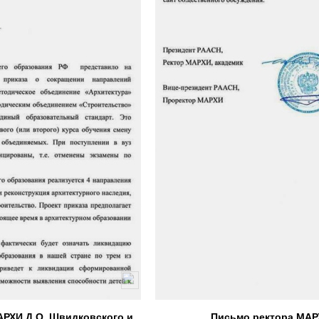
АРХИ Д.О. Швидковского и
Письмо ректора МАР