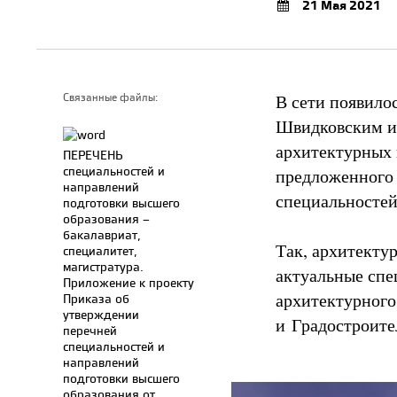
21 Мая 2021
В сети появил
Связанные файлы:
Швидковским и 
архитектурных 
ПЕРЕЧЕНЬ
специальностей и
предложенного 
направлений
специальносте
подготовки высшего
образования –
бакалавриат,
Так, архитектур
специалитет,
магистратура.
актуальные спе
Приложение к проекту
архитектурного
Приказа об
утверждении
и Градостроите
перечней
специальностей и
направлений
подготовки высшего
образования от