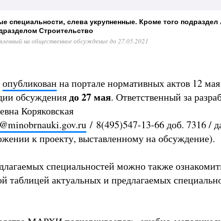
ые специальности, слева укрупненные. Кроме того подраздел
одразделом Строительство
вленный на общественное обсуждение до 27.05.2021
а
опубликован
на портале нормативных актов 12 мая
до 27 мая
адии обсуждения
. Ответственный за разра
евна Коряковская
s@minobrnauki.gov.ru
/ 8(495)547-13-66 доб. 7316 / 
ожении к проекту, выставленному на обсуждение).
длагаемых специальностей можно также ознакоми
ой таблицей актуальных и предлагаемых специальн