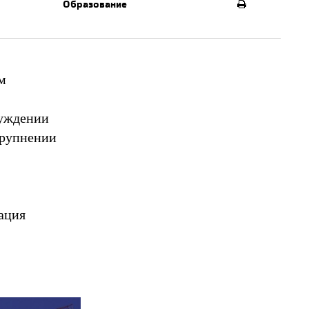
Образование
м
суждении
крупнении
ация