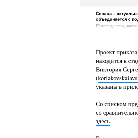
Справа – актуальн
объединяется с п
Проект приказа, выста
Проект приказ
находится в ст
Виктория Серге
(
koriakovskaiav
указаны в прил
Со списком пре
со сравнительн
здесь
.