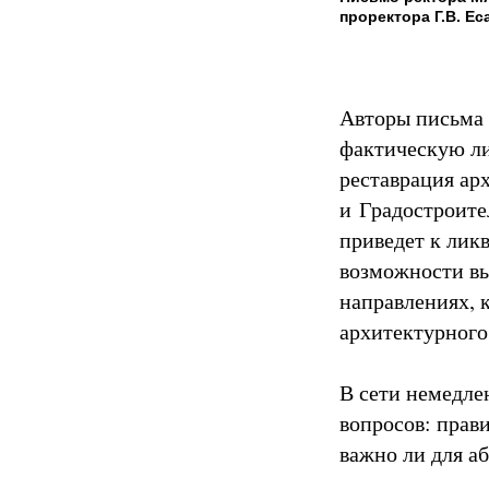
проректора Г.В. Е
Авторы письма 
фактическую ли
реставрация ар
и Градостроител
приведет к лик
возможности вы
направлениях, 
архитектурного 
В сети немедле
вопросов: прав
важно ли для а