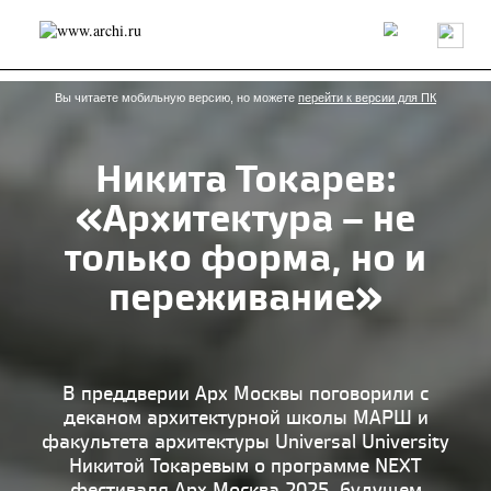
Россия
Мир
Технологии
Интерьер
Пресса
Архитекторы
Проекты
Конкурсы
События
Книги
Вакансии
Вы читаете мобильную версию, но можете
перейти к версии для ПК
Никита Токарев:
send.project
Анонсы конкурсов
Блог
«Архитектура – не
Журнал
Интервью
Исследование
Мнение
Обзор
Объект
Результаты конкурса
только форма, но и
Репортаж
Рецензия
Архитектура
Выставка
переживание»
Дизайн
Иностранцы в России
Интерьер
Книги
Наследие
Образование
Урбанистика
Эко
В преддверии Арх Москвы поговорили с
деканом архитектурной школы МАРШ и
факультета архитектуры Universal University
Никитой Токаревым о программе NEXT
фестиваля Арх Москва 2025, будущем