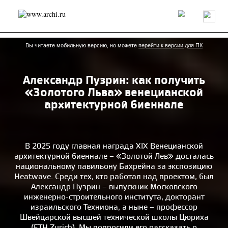
Россия
Мир
Технологии
Интерьер
Пресса
Архитекторы
Проекты
Конкурсы
События
Книги
Вакансии
Вы читаете мобильную версию, но можете
перейти к версии для ПК
Александр Пузрин: как получить
send.project
Анонсы конкурсов
Блог
«Золотого Льва» венецианской
Журнал
Интервью
Исследование
Мнение
архитектурной биеннале
Обзор
Объект
Результаты конкурса
Репортаж
Рецензия
Архитектура
Выставка
Дизайн
Иностранцы в России
Интерьер
В 2025 году главная награда XIX Венецианской
Книги
Наследие
Образование
Урбанистика
архитектурной биеннале – «Золотой Лев» досталась
Эко
национальному павильону Бахрейна за экспозицию
Heatwave. Среди тех, кто работал над проектом, был
Александр Пузрин – выпускник Московского
инженерно-строительного института, докторант
израильского Техниона, а ныне – профессор
Швейцарской высшей технической школы Цюриха
(ETH Zurich). Мы попросили его рассказать о