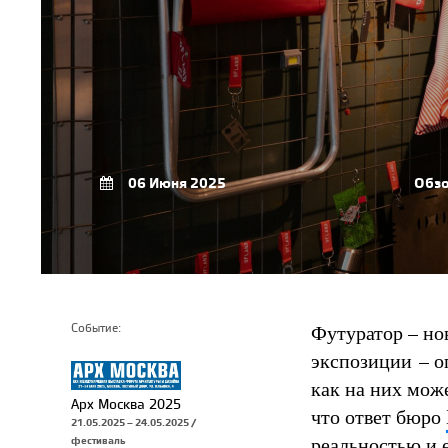
06 Июня 2025
Обз
Футуратор – но
Событие:
экспозиции – о
как на них може
Арх Москва 2025
что ответ бюро
21.05.2025 – 24.05.2025 /
реальностью и 
фестиваль