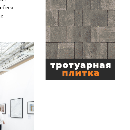
небеса
не