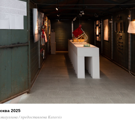
сква 2025
игуллина / предоставлена Katarsis