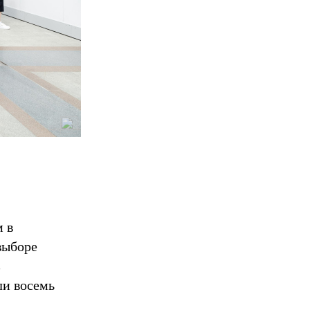
м в
выборе
в
ли восемь