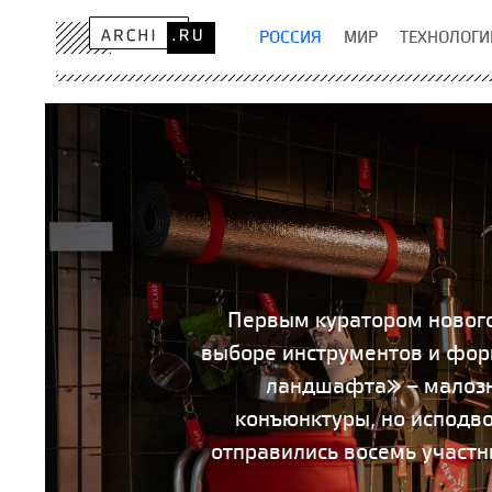
РОССИЯ
МИР
ТЕХНОЛОГИ
Первым куратором нового
выборе инструментов и форм
ландшафта» – малозна
конъюнктуры, но исподв
отправились восемь участни