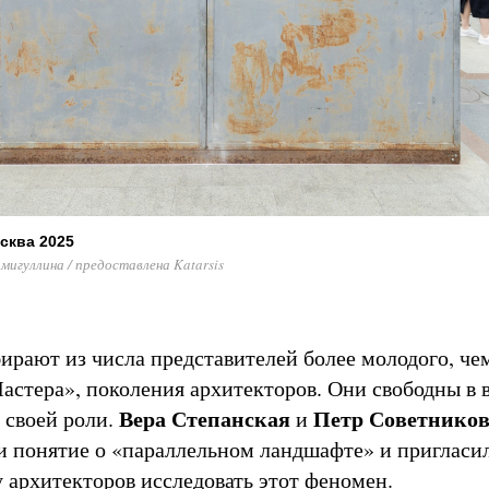
сква 2025
игуллина / предоставлена Katarsis
ирают из числа представителей более молодого, че
астера», поколения архитекторов. Они свободны в 
Вера Степанская
Петр Советнико
 своей роли.
и
 понятие о «параллельном ландшафте» и пригласи
у архитекторов исследовать этот феномен.