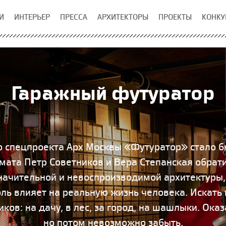
И
ИНТЕРЬЕР
ПРЕССА
АРХИТЕКТОРЫ
ПРОЕКТЫ
КОНКУ
Гаражный футуратор
 спецпроекта Арх Москвы «Футуратор» стало бю
ата Петр Советников и Вера Степанская обрат
чительной и невоспроизводимой архитектуры, 
оль влияет на реальную жизнь человека. Искат
ков: на дачу, в лес, за город, на шашлыки. Оказ
но потом невозможно забыть.