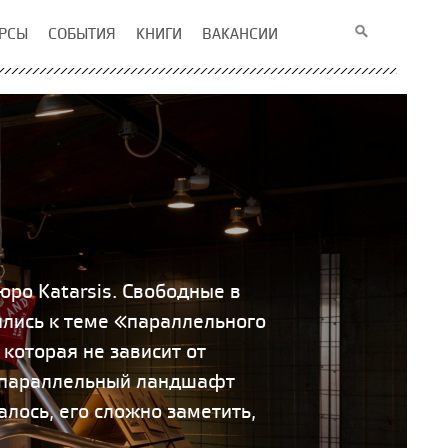
РСЫ
СОБЫТИЯ
КНИГИ
ВАКАНСИИ
ро Katarsis. Свободные в
ились к теме «параллельного
которая не зависит от
ь параллельный ландшафт
алось, его сложно заметить,