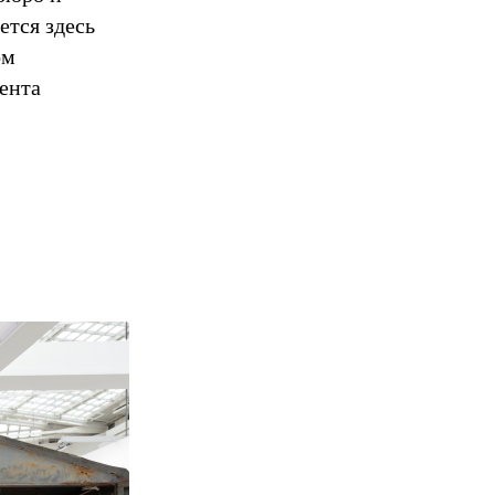
ется здесь
ом
мента