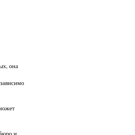
ых, она
езависимо
 может
бюро и