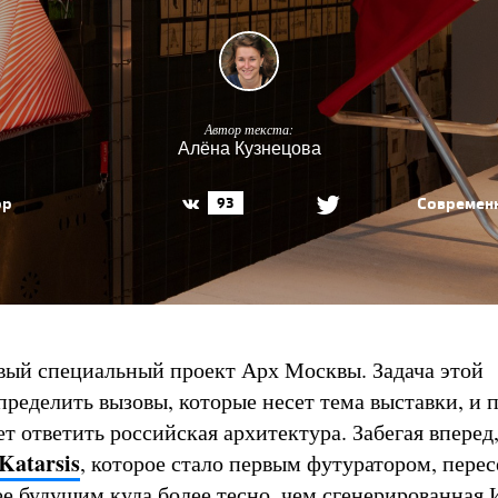
Автор текста:
Алёна Кузнецова
ор
Современн
93
вый специальный проект Арх Москвы. Задача этой
пределить вызовы, которые несет тема выставки, и 
т ответить российская архитектура. Забегая вперед
Katarsis
, которое стало первым футуратором, перес
ее будущим куда более тесно, чем сгенерированная