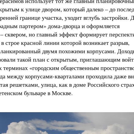
Герасимов использует тот же главный планировочны
ткрытым к улице двором, который далеко – до после
ренней границе участка, уходит вглубь застройки. 
радным партером» дома-дворца и оформляется
 – сквером, но главный эффект формирует перспект
 в строе красной линии которой возникает разрыв,
фланкированный двумя похожими корпусами. Доход
зовали такой план с открытым, приглашающим вой
х терминах «городским общественным пространств
гда между корпусами-кварталами проходила даже вн
тая решетками, улица, как в доме Российского стра
етенском бульваре в Москве.