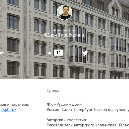
Автор текста:
Юлия Тарабарина
кт
14
Проект:
мов и партнеры
ЖК «Русский дом»
.spb.ru/
Россия, Санкт-Петербург, Басков переулок, 
Авторский коллектив:
Руководитель авторского коллектива: Герас