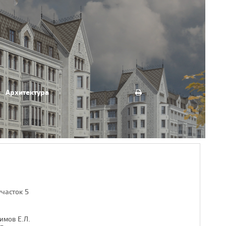
Архитектура
участок 5
имов Е.Л.