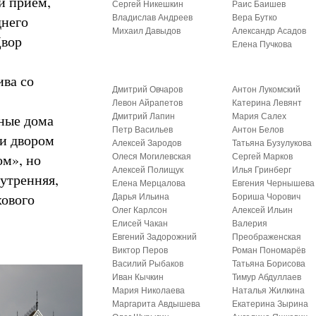
й прием,
Сергей Никешкин
Раис Баишев
днего
Владислав Андреев
Вера Бутко
Михаил Давыдов
Александр Асадов
Двор
Елена Пучкова
ива со
Дмитрий Овчаров
Антон Лукомский
Левон Айрапетов
Катерина Левянт
ные дома
Дмитрий Лапин
Мария Салех
Петр Васильев
Антон Белов
ти двором
Алексей Зародов
Татьяна Бузулукова
ом», но
Олеся Могилевская
Сергей Марков
Алексей Полищук
Илья Гринберг
утренняя,
Елена Мерцалова
Евгения Чернышева
хового
Дарья Ильина
Бориша Чорович
Олег Карлсон
Алексей Ильин
Елисей Чакан
Валерия
Евгений Задорожний
Преображенская
Виктор Перов
Роман Пономарёв
Василий Рыбаков
Татьяна Борисова
Иван Кычкин
Тимур Абдуллаев
Мария Николаева
Наталья Жилкина
Маргарита Авдышева
Екатерина Зырина