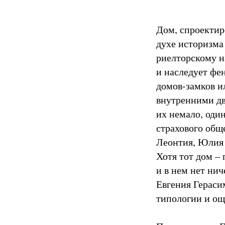
Дом, спроектир
духе историзма 
риелторскому н
и наследует фе
домов-замков и
внутренними дв
их немало, оди
страхового общ
Леонтия, Юлия 
Хотя тот дом –
и в нем нет ни
Евгения Гераси
типологии и о