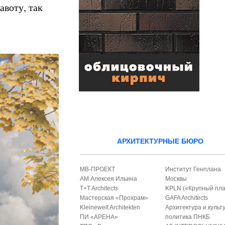
авоту, так
АРХИТЕКТУРНЫЕ БЮРО
МВ-ПРОЕКТ
Институт Генплана
АМ Алексея Ильина
Москвы
T+T Architects
KPLN («Крупный пла
Мастерская «Прохрам»
GAFA Architects
Kleinewelt Architekten
Архитектура и культ
ПИ «АРЕНА»
политика ПНКБ