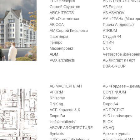
ТПО «Резерв»
АБ INTERCOLUMNI
Сергей Скуратов
АБ Empate
ARCHITECTS
АБ ASADOV
АБ «Остоженка»
АМ «ГРАН» (Мастер
АБ ОСА
Павла Андреева)
АМ Сергей Киселев и
ATRIUM
Партнеры
Студия 44
Генпро
СПИЧ
Мезонпроект
UNK
ADM
Четвертое измерен
VOX architects
АБ Липгарт и Герт
DBA-GROUP
АБ МАСТЕРПЛАН
АБ «Гордеев – Деми
VFORM
CONTINUUM
Rhizome
Godekan
DNK ag
Бюро А4
АСБ Карлсон & К
АБ ПРСПКТ
Бюро Ви
ALD Landscapes
′nefa′architects′
BLOK
ABOVE ARCHITECTURE
АБ AQ
Syntaxis
Архитектурная
UNK corporate interiors
мастерская МАМ