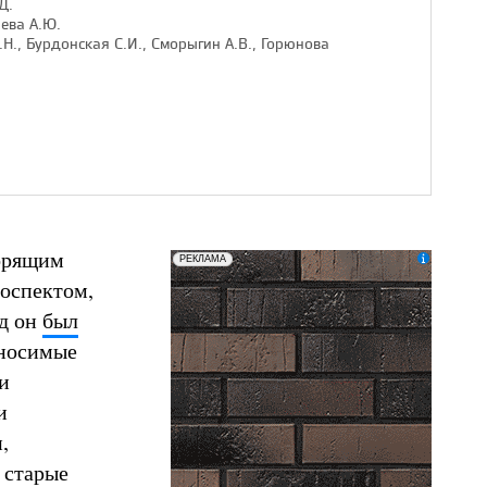
Д.
ева А.Ю.
Н., Бурдонская С.И., Сморыгин А.В., Горюнова
ворящим
erid: LatgCAXLX
ООО «ТД БРАЕР»
РЕКЛАМА
роспектом,
ад он
был
сносимые
и
и
,
 старые