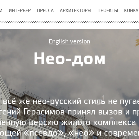
И
ИНТЕРЬЕР
ПРЕССА
АРХИТЕКТОРЫ
ПРОЕКТЫ
КОНКУ
English version
Нео-дом
 всё же нео-русский стиль не пуг
вгений Герасимов принял вызов и 
енную версию жилого комплекса c
ающей «псевдо», «нео» и соврем