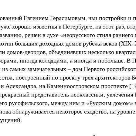
ованный Евгением Герасимовым, чьи постройки и п
уже хорошо известны в Петербурге, на этот раз, вто
азванию, решен в духе «неорусского стиля раннего
нотип больших доходных домов рубежа веков (XIX–
ли домов-дворцов, объединявших несколько квартал
орами, иногда колодцами, а иногда и побольше. В 
н из самых замечательных – дом Первого российског
ества, построенный по проекту трех архитекторов Б
и Александра, на Каменноостровском проспекте (1
 прекрасный представитель неоклассики, увлечения 
чего русофильского, между ним и «Русским домом» 
мова обнаруживается некоторое сходство, на уровне
щущений.