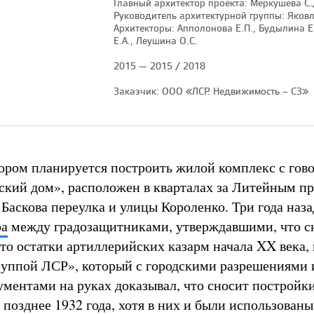
Главный архитектор проекта: Меркушева С.
Руководитель архитектурной группы: Яковл
Архитекторы: Апполонова Е.П., Будылина Е.
Е.А., Леушина О.С.
2015 — 2015 / 2018
Заказчик: ООО «ЛСР. Недвижимость – СЗ»
тором планируется построить жилой комплекс с го
ский дом», расположен в кварталах за Литейным п
 Баскова переулка и улицы Короленко. Три года наз
ра
между градозащитниками, утверждавшими, что 
это остатки артиллерийских казарм начала XX века, 
руппой ЛСР», который с городскими разрешениями 
ментами на руках доказывал, что сносит постройки
позднее 1932 года, хотя в них и были использованы