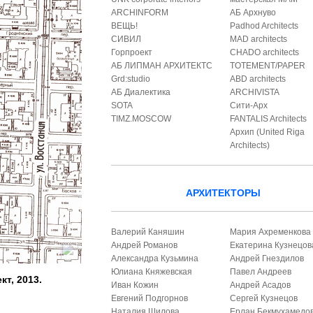
ARCHINFORM
АБ Архнуво
ВЕЩЬ!
Padhod Architects
СИВИЛ
MAD architects
Горпроект
CHADO architects
АБ ЛИПМАН АРХИТЕКТС
TOTEMENT/PAPER
Grd:studio
ABD architects
АБ Диалектика
ARCHIVISTA
SOTA
Сити-Арх
TIMZ.MOSCOW
FANTALIS Architects
Архип (United Riga
Architects)
АРХИТЕКТОРЫ
Валерий Каняшин
Мария Ахременкова
Андрей Романов
Екатерина Кузнецов
Александра Кузьмина
Андрей Гнездилов
Юлиана Княжевская
Павел Андреев
т, 2013.
Иван Кожин
Андрей Асадов
Евгений Подгорнов
Сергей Кузнецов
Наталия Шилова
Ерлан Бекмухамедо