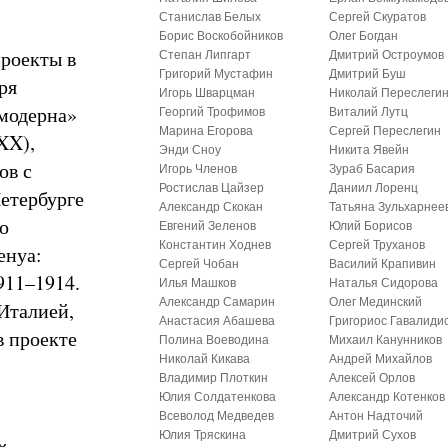
Станислав Белых
Сергей Скуратов
Борис Воскобойников
Олег Богдан
роекты в
Степан Липгарт
Дмитрий Остроумов
Григорий Мустафин
Дмитрий Буш
ря
Игорь Шварцман
Николай Переслеги
 модерна»
Георгий Трофимов
Виталий Лутц
Марина Егорова
Сергей Переслегин
XX),
Энди Сноу
Никита Явейн
ов с
Игорь Членов
Зураб Басария
Ростислав Цайзер
Даниил Лоренц
Петербурге
Александр Скокан
Татьяна Зульхарнее
о
Евгений Зеленов
Юлий Борисов
Константин Ходнев
Сергей Труханов
енуа:
Сергей Чобан
Василий Крапивин
911–1914.
Илья Машков
Наталья Сидорова
Александр Самарин
Олег Мединский
Италией,
Анастасия Абашева
Григориос Гавалиди
в проекте
Полина Воеводина
Михаил Канунников
Николай Кикава
Андрей Михайлов
Владимир Плоткин
Алексей Орлов
Юлия Солдатенкова
Александр Котенков
Всеволод Медведев
Антон Надточий
Юлия Тряскина
Дмитрий Сухов