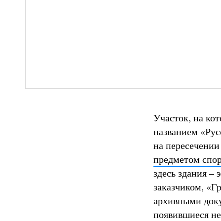
Участок, на ко
названием «Рус
на пересечении
предметом спо
здесь здания – 
заказчиком, «Г
архивными доку
появившиеся не 