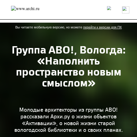
Россия
Мир
Технологии
Интерьер
Пресса
Архитекторы
Проекты
Конкурсы
События
Книги
Вакансии
Вы читаете мобильную версию, но можете
перейти к версии для ПК
Группа АВО!, Вологда:
send.project
Анонсы конкурсов
Блог
«Наполнить
Журнал
Интервью
Исследование
Мнение
Обзор
Объект
Результаты конкурса
пространство новым
Репортаж
Рецензия
Архитектура
Выставка
смыслом»
Дизайн
Иностранцы в России
Интерьер
Книги
Наследие
Образование
Урбанистика
Эко
Молодые архитекторы из группы АВО!
рассказали Архи.ру о жизни объектов
«Активации», о новой жизни старой
вологодской библиотеки и о своих планах.