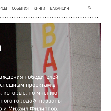
РСЫ
СОБЫТИЯ
КНИГИ
ВАКАНСИИ
а
раждения победителей
успешным проектам в
, которые, по мнению
ьного города», названы
ов и Михаил Филиппов.