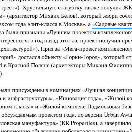
трест»). Хрустальную статуэтку также получил Ж
» (архитектор Михаил Белов), который жюри соч
сом года элит-класса в Москве», а
«Садовые квар
ва были признаны «Лучшим проектом комплексного
нтересно, что год назад этот же проект получил пр
рхитектурой»). Приз за «Мега-проект комплексног
торий» достался объекту «Горки-Город», который ст
4 в Красной Поляне (архитекторы Михаил Филиппо
).
были присуждены в номинациях «Лучшая концепци
а и инфраструктуры», «Инновация года», «Жилой к
оном-класса» и «Жилой комплекс Подмосковья биз
 обсуждаемым проектом года, по версии Urban Awar
ловская мануфактура» (КR Properties), а завершило
 церемонию объявление победителя в номинации 