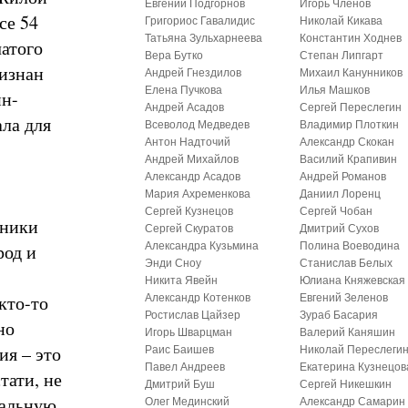
Евгений Подгорнов
Игорь Членов
се 54
Григориос Гавалидис
Николай Кикава
Татьяна Зульхарнеева
Константин Ходнев
атого
Вера Бутко
Степан Липгарт
ризнан
Андрей Гнездилов
Михаил Канунников
Елена Пучкова
Илья Машков
йн-
Андрей Асадов
Сергей Переслегин
ала для
Всеволод Медведев
Владимир Плоткин
Антон Надточий
Александр Скокан
Андрей Михайлов
Василий Крапивин
Александр Асадов
Андрей Романов
Мария Ахременкова
Даниил Лоренц
Сергей Кузнецов
Сергей Чобан
тники
Сергей Скуратов
Дмитрий Сухов
род и
Александра Кузьмина
Полина Воеводина
Энди Сноу
Станислав Белых
Никита Явейн
Юлиана Княжевская
кто-то
Александр Котенков
Евгений Зеленов
Ростислав Цайзер
Зураб Басария
но
Игорь Шварцман
Валерий Каняшин
ия – это
Раис Баишев
Николай Переслеги
Павел Андреев
Екатерина Кузнецов
тати, не
Дмитрий Буш
Сергей Никешкин
иальную
Олег Мединский
Александр Самарин