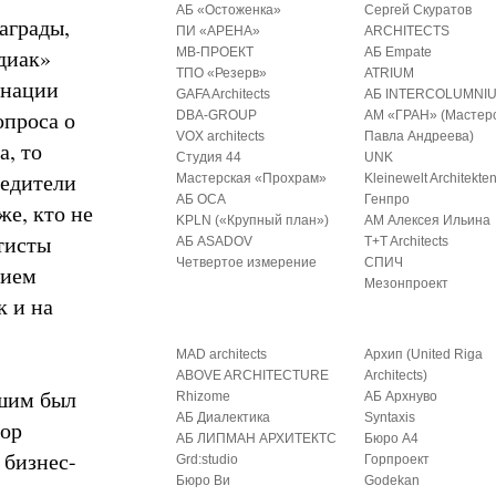
АБ «Остоженка»
Сергей Скуратов
аграды,
ПИ «АРЕНА»
ARCHITECTS
диак»
МВ-ПРОЕКТ
АБ Empate
ТПО «Резерв»
ATRIUM
инации
GAFA Architects
АБ INTERCOLUMNI
опроса о
DBA-GROUP
АМ «ГРАН» (Мастер
VOX architects
Павла Андреева)
а, то
Студия 44
UNK
бедители
Мастерская «Прохрам»
Kleinewelt Architekte
АБ ОСА
Генпро
же, кто не
KPLN («Крупный план»)
АМ Алексея Ильина
тисты
АБ ASADOV
T+T Architects
Четвертое измерение
СПИЧ
нием
Мезонпроект
к и на
MAD architects
Архип (United Riga
ABOVE ARCHITECTURE
Architects)
чшим был
Rhizome
АБ Архнуво
АБ Диалектика
Syntaxis
тор
АБ ЛИПМАН АРХИТЕКТС
Бюро А4
 бизнес-
Grd:studio
Горпроект
Бюро Ви
Godekan