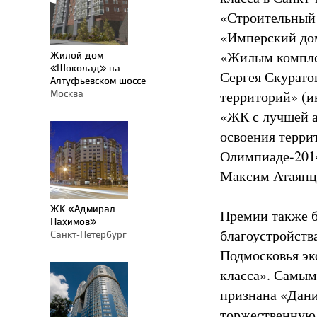
«Строительный 
«Имперский дом
«Жилым комплек
Жилой дом
«Шоколад» на
Сергея Скурато
Алтуфьевском шоссе
Москва
территорий» (и
«ЖК с лучшей а
освоения терри
Олимпиаде-201
Максим Атаянц
ЖК «Адмирал
Премии также 
Нахимов»
благоустройств
Санкт-Петербург
Подмосковья эк
класса». Самым
признана «Дани
торжественную