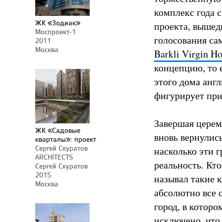
комплекс года 
ЖК «Зодиак»
проекта, вышед
Моспроект-1
голосования са
2011
Москва
Barkli Virgin H
концепцию, то 
этого дома анг
фигурирует при
Завершая церем
ЖК «Садовые
вновь вернулис
кварталы»: проект
Сергей Скуратов
насколько эти 
ARCHITECTS
реальность. Кто
Сергей Скуратов
2015
называл такие к
Москва
абсолютно все 
город, в которо
исключено, что