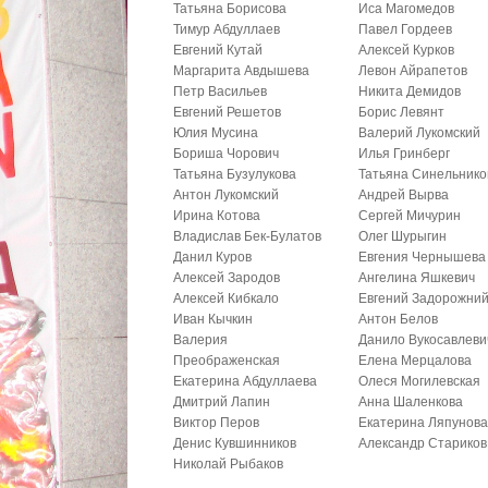
Татьяна Борисова
Иса Магомедов
Тимур Абдуллаев
Павел Гордеев
Евгений Кутай
Алексей Курков
Маргарита Авдышева
Левон Айрапетов
Петр Васильев
Никита Демидов
Евгений Решетов
Борис Левянт
Юлия Мусина
Валерий Лукомский
Бориша Чорович
Илья Гринберг
Татьяна Бузулукова
Татьяна Синельнико
Антон Лукомский
Андрей Вырва
Ирина Котова
Сергей Мичурин
Владислав Бек-Булатов
Олег Шурыгин
Данил Куров
Евгения Чернышева
Алексей Зародов
Ангелина Яшкевич
Алексей Кибкало
Евгений Задорожни
Иван Кычкин
Антон Белов
Валерия
Данило Вукосавлеви
Преображенская
Елена Мерцалова
Екатерина Абдуллаева
Олеся Могилевская
Дмитрий Лапин
Анна Шаленкова
Виктор Перов
Екатерина Ляпунов
Денис Кувшинников
Александр Стариков
Николай Рыбаков