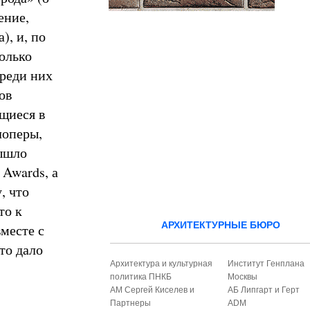
ение,
), и, по
олько
Среди них
ов
щиеся в
лоперы,
вышло
 Awards, а
, что
то к
АРХИТЕКТУРНЫЕ БЮРО
месте с
то дало
Архитектура и культурная
Институт Генплана
политика ПНКБ
Москвы
АМ Сергей Киселев и
АБ Липгарт и Герт
Партнеры
ADM