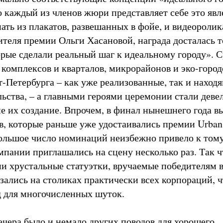
о каждый из членов жюри представляет себе это явл
ть из плакатов, развешанных в фойе, и видеоролика
ителя премии Ольги Хасановой, награда досталась т
орые сделали реальный шаг к идеальному городу». 
комплексов и кварталов, микрорайонов и эко-город
-Петербурга – как уже реализованные, так и находя
льства, – а главными героями церемонии стали деве
 их создание. Впрочем, в финал нынешнего года 
в, которые раньше уже удостаивались премии Urban
ольшое число номинаций неизбежно привело к тому
мпании приглашались на сцену несколько раз. Так ч
и хрустальные статуэтки, вручаемые победителям в
зались на столиках практически всех корпораций, ч
 для многочисленных шуток.
вечера было и немало других поводов для хорошего