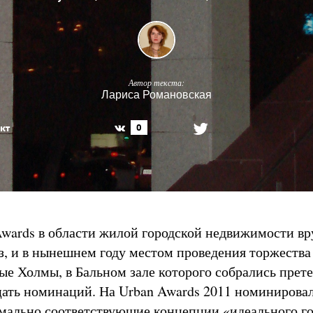
Автор текста:
Лариса Романовская
кт
0
wards в области жилой городской недвижимости вр
аз, и в нынешнем году местом проведения торжества
ные Холмы, в Бальном зале которого собрались прет
цать номинаций. На Urban Awards 2011 номинирова
мально соответствующие концепции «идеального го