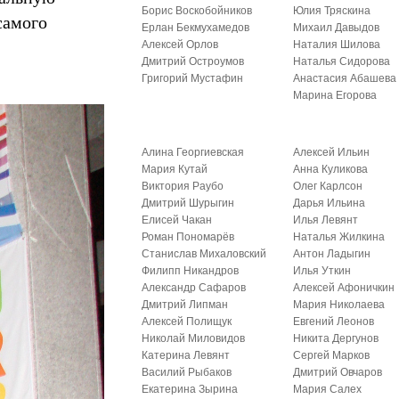
Борис Воскобойников
Юлия Тряскина
самого
Ерлан Бекмухамедов
Михаил Давыдов
Алексей Орлов
Наталия Шилова
Дмитрий Остроумов
Наталья Сидорова
Григорий Мустафин
Анастасия Абашева
Марина Егорова
Алина Георгиевская
Алексей Ильин
Мария Кутай
Анна Куликова
Виктория Раубо
Олег Карлсон
Дмитрий Шурыгин
Дарья Ильина
Елисей Чакан
Илья Левянт
Роман Пономарёв
Наталья Жилкина
Станислав Михаловский
Антон Ладыгин
Филипп Никандров
Илья Уткин
Александр Сафаров
Алексей Афоничкин
Дмитрий Липман
Мария Николаева
Алексей Полищук
Евгений Леонов
Николай Миловидов
Никита Дергунов
Катерина Левянт
Сергей Марков
Василий Рыбаков
Дмитрий Овчаров
Екатерина Зырина
Мария Салех