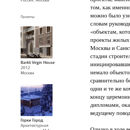
том, как именн
можно было узна
Проекты:
словам руковод
«объектам, кот
проекты жилых 
Москвы и Санкт
стадии строите
Barkli Virgin House
инициировавшие
2012
немало объекто
Москва
сравнительно б
одни и те же ко
концу церемони
дипломами, ока
ведущему повод
Горки Город
Архитектурная
Однако в ходе 