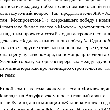
частности, каждому победителю, помимо оваций и н
овил шуточный вопрос. Так, представители ЖК «Зо
отан «Моспроектом-1»), одержавшего победу в ном
комплекс бизнес-класса в Москве», удостоились в
и над этим проектом хотя бы один астролог и если д
едсказать «Зодиаку» нынешнюю победу?». Одни по
ь в ответ, другие отвечали на полном серьезе, тем 
ой на сцену чувство юмора, на помощь приходили ар
ездный город», которые в перерывах между вруче
ли миниатюры как про жилищное строительство, та
ие темы.
илой комплекс года эконом-класса в Москве» лу
колад» на Алтуфьевском шоссе (главный архитек
ислав Кулиш), а в номинации «Жилой комплекс года
-Петербурге» победил ЖК «Адмирал Нахимов» (ЗАО