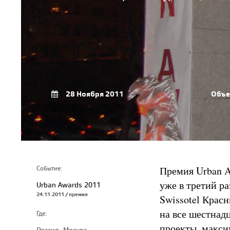
28 Ноября 2011
Объе
Премия Urban A
Событие:
уже в третий р
Urban Awards 2011
24.11.2011 / премия
Swissotel Крас
на все шестнад
Где:
проекты, макси
Россия, Москва