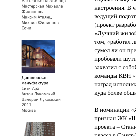
мастерская М.Атаянца
Мастерская Михаила
настроения. В 
Филиппова
ведущий подгот
Максим Атаянц
Михаил Филиппов
(проект разраб
Сочи
«Лучший жилой 
том, «работал л
сумел ли он пр
пробовали шутит
захватил с соб
команды КВН «У
Даниловская
мануфактура
наград исполня
Сити-Арх
куда более общ
Антон Лукомский
Валерий Лукомский
2011
В номинации «Ж
Москва
признан ЖК «Шо
проекта – Стан
класса в Санкт