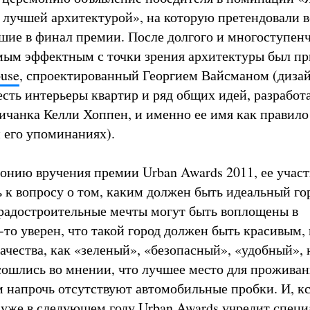
с лучшей архитектурой», на которую претендовали в
шие в финал премии. После долгого и многоступенч
мым эффектным с точки зрения архитектуры был п
ouse
, спроектированный Георгием Вайсманом (диза
есть интерьеры квартир и ряд общих идей, разработ
личанка Келли Хоппен, и именно ее имя как правило
 его упоминаниях).
онию вручения премии Urban Awards 2011, ее учас
ь к вопросу о том, каким должен быть идеальный го
градостроительные мечты могут быть воплощены в
-то уверен, что такой город должен быть красивым, 
ачества, как «зеленый», «безопасный», «удобный», 
сошлись во мнении, что лучшее место для проживан
м напрочь отсутствуют автомобильные пробки. И, кс
 уже в следующем году Urban Awards учредит спец