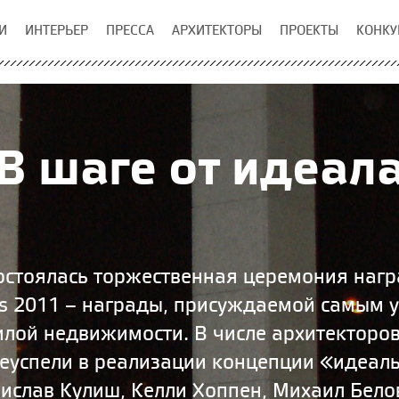
И
ИНТЕРЬЕР
ПРЕССА
АРХИТЕКТОРЫ
ПРОЕКТЫ
КОНКУ
В шаге от идеал
состоялась торжественная церемония наг
s 2011 – награды, присуждаемой самым 
илой недвижимости. В числе архитекторов
еуспели в реализации концепции «идеал
нислав Кулиш, Келли Хоппен, Михаил Бел