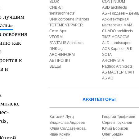
BLOK
CONTINUUM
К
СИВИЛ
ABD architects
′nefa′architects′
АБ «Гордеев – Деми
ло лучшим
UNK corporate interiors
Архитектурная
талы»
TOTEMENT/PAPER
мастерская МАМ
Сити-Арх
CHADO architects
 освоения
VFORM
TIMZ.MOSCOW
емию как
FANTALIS Architects
ALD Landscapes
DNK ag
АСБ Карлсон & К
о
ARCHINFORM
SOTA
роится к
АБ ПРСПКТ
ARCHIVISTA
в и
ВЕЩЬ!
Padhod Architects
АБ МАСТЕРПЛАН
АБ AQ
я
АРХИТЕКТОРЫ
омплекс
нес-
Виталий Лутц
Георгий Трофимов
ds,
Владислав Андреев
Сергей Труханов
Юлия Солдатенкова
Юлий Борисов
Иван Кожин
Олег Богдан
«Жилой