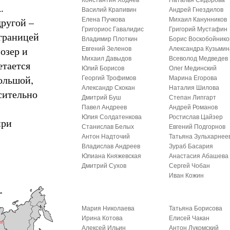
Константин Ходнев
Наталья Сидорова
.
Василий Крапивин
Андрей Гнездилов
другой –
Елена Пучкова
Михаил Канунников
Григориос Гавалидис
Григорий Мустафин
 границей
Владимир Плоткин
Борис Воскобойнико
озер и
Евгений Зеленов
Александра Кузьмин
Михаил Давыдов
Всеволод Медведев
етается
Юлий Борисов
Олег Мединский
большой,
Георгий Трофимов
Марина Егорова
Александр Скокан
Наталия Шилова
сительно
Дмитрий Буш
Степан Липгарт
Павел Андреев
Андрей Романов
Юлия Солдатенкова
Ростислав Цайзер
при
Станислав Белых
Евгений Подгорнов
Антон Надточий
Татьяна Зульхарнее
Владислав Андреев
Зураб Басария
Юлиана Княжевская
Анастасия Абашева
Дмитрий Сухов
Сергей Чобан
Иван Кожин
Мария Николаева
Татьяна Борисова
Ирина Котова
Елисей Чакан
Алексей Ильин
Антон Лукомский