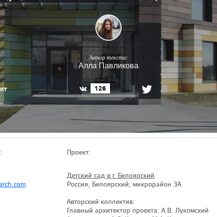
Автор текста:
Алла Павликова
кт
126
:
Проект:
Детский сад в г. Белоярский
-arch.com
Россия, Белоярский, микрорайон 3А
Авторский коллектив:
Главный архитектор проекта: А.В. Лукомский