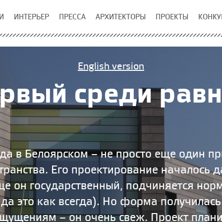
И
ИНТЕРЬЕР
ПРЕССА
АРХИТЕКТОРЫ
ПРОЕКТЫ
КОНКУ
English version
рвый среди рав
ада в Белоярском – не просто еще один п
транства. Его проектирование началось д
ще он государственный, подчиняется норм
да это как всегда). Но форма получилас
щущениям – он очень свеж. Проект план