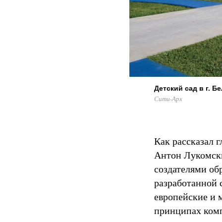
Детский сад в г. Б
Сити-Арх
Как рассказал 
Антон Лукомски
создателями об
разработанной 
европейские и 
принципах комп