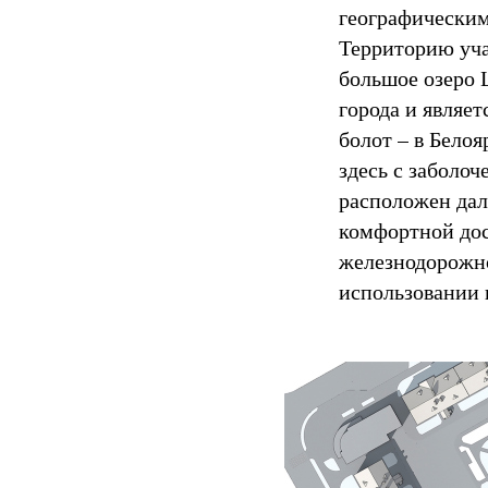
географическим
Территорию уча
большое озеро 
города и являет
болот – в Белоя
здесь с заболо
расположен дал
комфортной дос
железнодорожно
использовании 