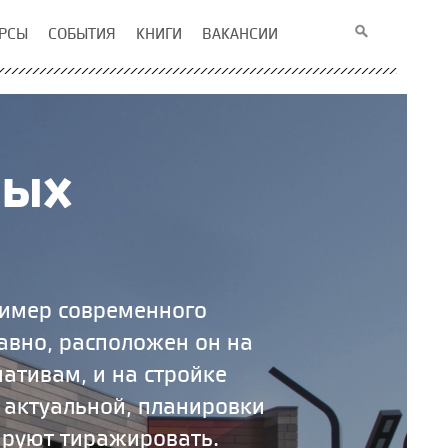
РСЫ
СОБЫТИЯ
КНИГИ
ВАКАНСИИ
ных
ример современного
авно, расположен он на
ативам, и на стройке
ь актуальной, планировки
ируют тиражировать.