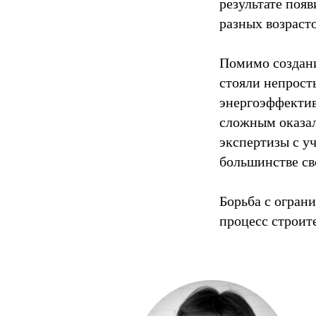
результате поя
разных возрасто
Помимо создани
стояли непрост
энергоэффектив
сложным оказал
экспертизы с у
большинстве св
Борьба с огран
процесс строит