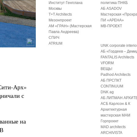
Институт Генплана
политика ПНКБ
Москвы
АБ ASADOV
T+T Architects
Мастерская «Прохр
Мезонпроект
ПИ «АРЕНА»
АМ «ГРАН» (Мастерская
МВ-ПРОЕКТ
Павла Андреева)
СПИЧ
ATRIUM
UNK corporate interio
АБ «Гордеев – Деми
FANTALIS Architects
VFORM
ВЕЩЬ!
Padhod Architects
АБ ПРСПКТ
«Сити-Арх»
CONTINUUM
DNK ag
дничали с
АБ ЛИПМАН АРХИТ
АСБ Карлсон & К
Архитектурная
мастерская МАМ
ованные на
Горпроект
MAD architects
 В
ARCHIVISTA