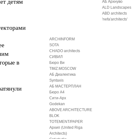
ет детям
АБ Архнуво
ALD Landscapes
ABD architects
′nefa′architects′
текторами
ARCHINFORM
ее
SOTA
CHADO architects
ним
СИВИЛ
торые в
Бюро Ви
TIMZ.MOSCOW
АБ Диалектика
Syntaxis
затянули
АБ МАСТЕРПЛАН
Бюро А4
Сити-Арх
Godekan
ABOVE ARCHITECTURE
BLOK
TOTEMENT/PAPER
Архип (United Riga
Architects)