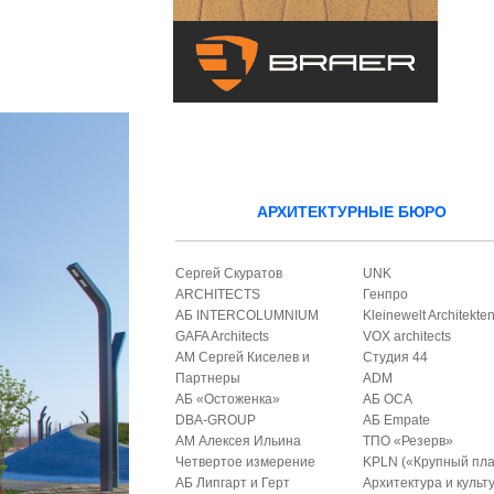
АРХИТЕКТУРНЫЕ БЮРО
Сергей Скуратов
UNK
ARCHITECTS
Генпро
АБ INTERCOLUMNIUM
Kleinewelt Architekte
GAFA Architects
VOX architects
АМ Сергей Киселев и
Студия 44
Партнеры
ADM
АБ «Остоженка»
АБ ОСА
DBA-GROUP
АБ Empate
АМ Алексея Ильина
ТПО «Резерв»
Четвертое измерение
KPLN («Крупный пла
АБ Липгарт и Герт
Архитектура и культ