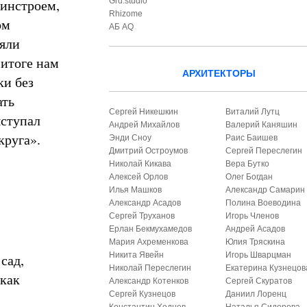
Минстроем,
Grd:studio
Rhizome
ом
АБ AQ
няли
итоге нам
АРХИТЕКТОРЫ
ки без
ать
Сергей Никешкин
Виталий Лутц
ыступал
Андрей Михайлов
Валерий Каняшин
круга».
Энди Сноу
Раис Баишев
Дмитрий Остроумов
Сергей Переслегин
Николай Кикава
Вера Бутко
Алексей Орлов
Олег Богдан
Илья Машков
Александр Самарин
Александр Асадов
Полина Воеводина
Сергей Труханов
Игорь Членов
Ерлан Бекмухамедов
Андрей Асадов
Мария Ахременкова
Юлия Тряскина
Никита Явейн
Игорь Шварцман
сад,
Николай Переслегин
Екатерина Кузнецов
 как
Александр Котенков
Сергей Скуратов
Сергей Кузнецов
Даниил Лоренц