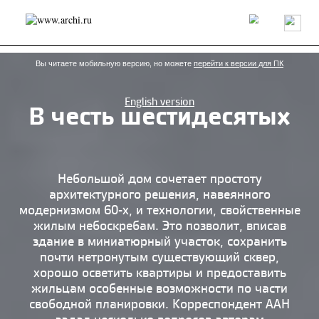
Россия
Мир
Технологии
Интерьер
Пресса
Архитекторы
Проекты
Конкурсы
События
Книги
Вакансии
Вы читаете мобильную версию, но можете
перейти к версии для ПК
English version
В честь шестидесятых
send.project
Анонсы конкурсов
Блог
Журнал
Интервью
Исследование
Мнение
Обзор
Объект
Результаты конкурса
Репортаж
Рецензия
Архитектура
Выставка
Небольшой дом сочетает простоту
Дизайн
Иностранцы в России
Интерьер
архитектурного решения, навеянного
Книги
Наследие
Образование
Урбанистика
модернизмом 60-х, и технологии, свойственные
Эко
жилым небоскребам. Это позволит, вписав
здание в миниатюрный участок, сохранить
почти нетронутым существующий сквер,
хорошо осветить квартиры и предоставить
жильцам особенные возможности по части
свободной планировки. Корреспондент ААН