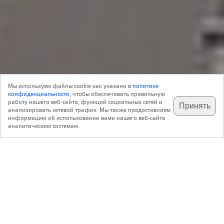
Объект
13 Июня 2007
Мы используем файлы cookie как указано в
политике
0
Архитектура
конфиденциальности
, чтобы обеспечивать правильную
работу нашего веб-сайта, функций социальных сетей и
Принять
анализировать сетевой трафик. Мы также предоставляем
подпишитесь на наш
✕
телеграм @archi_ru
информацию об использовании вами нашего веб-сайта
Дмитрий Александров
Александров и партнеры
аналитическим системам.
http://www.alexarch.ru
Реконструкция жилого дома в 1-ом Спасоналивковском переулке
,
,
Россия
Москва
1-ый Спасоналивковский пер, вл. 18 стр. 2
Авторский коллектив:
Архитекторы: Александров Д.В., Еремеева В.А.
конструктор: Лопаткина Н.В., ГИП Кленов В.Г.
12.2002 — 2005 / 2005 — 4.2007