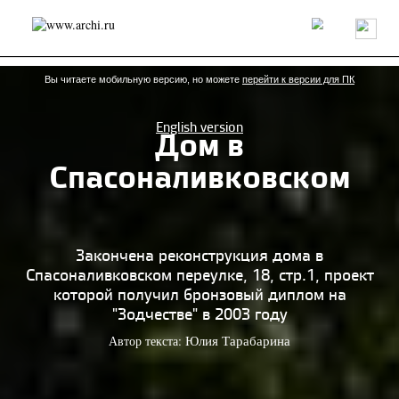
Россия
Мир
Технологии
Интерьер
Пресса
Архитекторы
Проекты
Конкурсы
События
Книги
Вакансии
Вы читаете мобильную версию, но можете
перейти к версии для ПК
English version
Дом в
send.project
Анонсы конкурсов
Блог
Спасоналивковском
Журнал
Интервью
Исследование
Мнение
Обзор
Объект
Результаты конкурса
Репортаж
Рецензия
Архитектура
Выставка
Дизайн
Иностранцы в России
Интерьер
Закончена реконструкция дома в
Книги
Наследие
Образование
Урбанистика
Спасоналивковском переулке, 18, стр.1, проект
Эко
которой получил бронзовый диплом на
"Зодчестве" в 2003 году
Автор текста:
Юлия Тарабарина