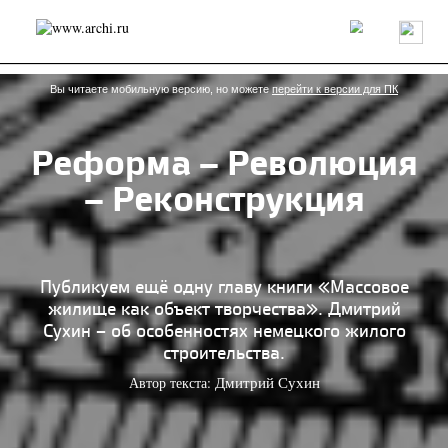
Россия
Мир
Технологии
Интерьер
Пресса
Архитекторы
Проекты
Конкурсы
События
Книги
Вакансии
Вы читаете мобильную версию, но можете
перейти к версии для ПК
Реформа – Революция
send.project
Анонсы конкурсов
Блог
– Реконструкция
Журнал
Интервью
Исследование
Мнение
Обзор
Объект
Результаты конкурса
Репортаж
Рецензия
Архитектура
Выставка
Дизайн
Иностранцы в России
Интерьер
Публикуем ещё одну главу книги «Массовое
Книги
Наследие
Образование
Урбанистика
жилище как объект творчества». Дмитрий
Эко
Сухин – об особенностях немецкого жилого
строительства.
Автор текста:
Дмитрий Сухин