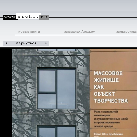
новые книги
альманах Архи.ру
электронна