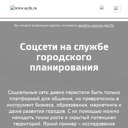
Россия
Мир
Технологии
Интерьер
Пресса
Архитекторы
Проекты
Конкурсы
События
Книги
Вакансии
Вы читаете мобильную версию, но можете
перейти к версии для ПК
Соцсети на службе
send.project
Анонсы конкурсов
Блог
городского
Журнал
Интервью
Исследование
Мнение
Обзор
Объект
Результаты конкурса
планирования
Репортаж
Рецензия
Архитектура
Выставка
Дизайн
Иностранцы в России
Интерьер
Книги
Наследие
Образование
Урбанистика
Эко
Социальные сети давно перестали быть только
платформой для общения, но превратились в
инструмент бизнеса, образования, маркетинга и
даже развития городов. С их помощью можно
находить точки роста и скрытый потенциал
территорий. Яркий пример – исследование