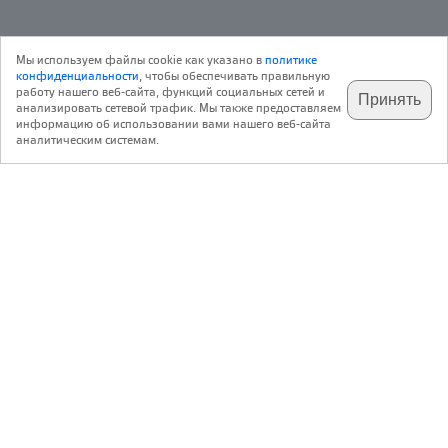
Исследование
25 Июня 2025
Мы используем файлы cookie как указано в
политике
216
Архитектура
конфиденциальности
, чтобы обеспечивать правильную
работу нашего веб-сайта, функций социальных сетей и
Принять
анализировать сетевой трафик. Мы также предоставляем
подпишитесь на наш
✕
телеграм @archi_ru
информацию об использовании вами нашего веб-сайта
Digital Guru
аналитическим системам.
https://dgagency.ru/
Туристические возможности Автозаводского района Тольятти
,
Россия
Тольятти
Авторский коллектив:
Digital Guru
2025
Район уникален по нескольким причинам. Во-первых,
здесь расположен легендарный АВТОВАЗ – символ
отечественного автопрома. Во-вторых, здесь сохранилась
аутентичная застройка 1960–70-х годов. Это редкий
пример города-спутника, созданного рядом с гигантским