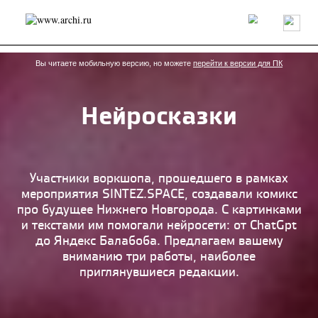
Россия
Мир
Технологии
Интерьер
Пресса
Архитекторы
Проекты
Конкурсы
События
Книги
Вакансии
Вы читаете мобильную версию, но можете
перейти к версии для ПК
Нейросказки
send.project
Анонсы конкурсов
Блог
Журнал
Интервью
Исследование
Мнение
Обзор
Объект
Результаты конкурса
Репортаж
Рецензия
Архитектура
Выставка
Участники воркшопа, прошедшего в рамках
Дизайн
Иностранцы в России
Интерьер
мероприятия SINTEZ.SPACE, создавали комикс
Книги
Наследие
Образование
Урбанистика
про будущее Нижнего Новгорода. С картинками
Эко
и текстами им помогали нейросети: от ChatGpt
до Яндекс Балабоба. Предлагаем вашему
вниманию три работы, наиболее
приглянувшиеся редакции.