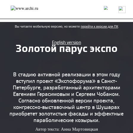
Россия
Мир
Технологии
Интерьер
Пресса
Архитекторы
Проекты
Конкурсы
События
Книги
Вакансии
Вы читаете мобильную версию, но можете
перейти к версии для ПК
English version
Золотой парус экспо
send.project
Анонсы конкурсов
Блог
Журнал
Интервью
Исследование
Мнение
Обзор
Объект
Результаты конкурса
Репортаж
Рецензия
Архитектура
Выставка
В стадию активной реализации в этом году
Дизайн
Иностранцы в России
Интерьер
вступил проект «Экспофорума» в Санкт-
Книги
Наследие
Образование
Урбанистика
Петербурге, разработанный архитекторами
Эко
Евгением Герасимовым и Сергеем Чобаном.
Согласно обновленной версии проекта,
конгрессно-выставочный центр в Шушарах
приобретет золотистые фасады и эффектные
параболические козырьки.
Автор текста:
Анна Мартовицкая