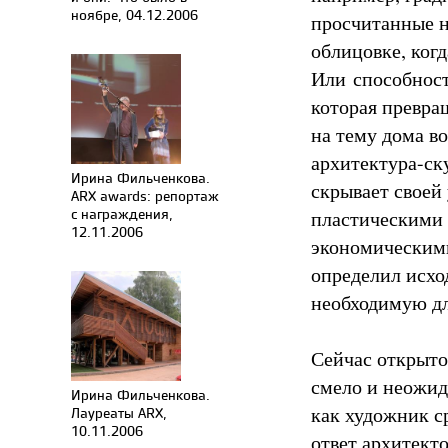
ноябре, 04.12.2006
просчитанные н
облицовке, когд
Или способност
которая превра
на тему дома в
архитектура-ску
Ирина Фильченкова.
скрывает своей
ARX awards: репортаж
с награждения,
пластическими 
12.11.2006
экономическими
определил исхо
необходимую дл
Сейчас открыто
смело и неожид
Ирина Фильченкова.
как художник с
Лауреаты ARX,
10.11.2006
ответ архитект