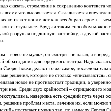
надо сказать, стремление к сохранению контекста че
ы всему что высовывается. Складывается впечатлени
аях контекст понимают как всеобщую серость – че
м контекстуальнее. Вряд ли таким способом можно 
укой разрушая подлинную застройку, а другой заста
и.
м – вовсе не муляж, он смотрит не назад, а вперед,
 образ здания для городского центра. Надо сказать
и Cooper house делают то же самое, последовательн
ивые решения, которые не столько «вписываются», с
здавая новое не противостоят традиции, а уверенно
три нее. Среди двух крайностей – отрицающего мо
текстуализма, наверняка есть средний путь через о
и, решение проблем места, лечение их, если можно 
инский» поступает именно так, по замыслу Сергея С