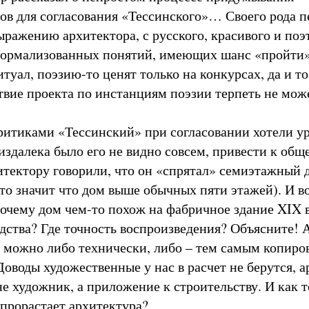
ов для согласования «Тессинского»… Своего рода п
ыражению архитектора, с русского, красивого и поэ
формализованных понятий, имеющих шанс «пройти»
туал, поэзию-то ценят только на конкурсах, да и то
ствие проекта по инстанциям поэзии терпеть не мож
итиками «Тессинский» при согласовании хотели ур
издалека было его не видно совсем, привести к общ
итектору говорили, что он «спрятал» семиэтажный 
то значит что дом выше обычных пяти этажей). И в
почему дом чем-то похож на фабричное здание XIX в
одства? Где точность воспроизведения? Объясните! 
с можно либо технически, либо – тем самым копир
оводы художественные у нас в расчет не берутся, а
не художник, а приложение к строительству. И как т
 прорастает архитектура?