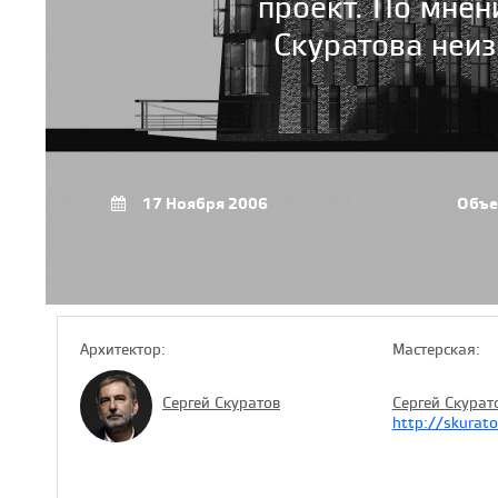
проект. По мнен
Скуратова неиз
17 Ноября 2006
Объе
Архитектор:
Мастерская:
Сергей Скуратов
Сергей Скурат
http://skurato