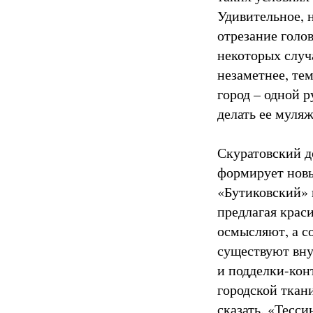
Удивительное, 
отрезание голов
некоторых случ
незаметнее, те
город – одной р
делать ее муляж
Скуратовский до
формирует новый
«Бутиковский» 
предлагая крас
осмысляют, а со
существуют вну
и подделки-кон
городской ткан
сказать. «Тесс