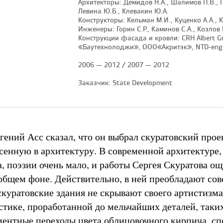
Архитекторы: Демидов Н.А., Шалимов П.В., 
Левина Ю.Б., Клевакин Ю.А.
Конструкторы: Кельман М.И., Куценко А.А., 
Инженеры: Горин С.Р., Каминов С.А., Козлов 
Конструкции фасада и кровли: CRH Albert 
«Баутехнолоджи», ООО«Акритэк», NTD-eng
2006 — 2012 / 2007 — 2012
Заказчик: State Development
гений Асс сказал, что он выбрал скуратовский прое
сенную в архитектуру. В современной архитектуре,
а, поэзии очень мало, и работы Сергея Скуратова о
общем фоне. Действительно, в ней преобладают сов
скуратовские здания не скрывают своего артистизма
стике, проработанной до мельчайших деталей, таких
иентные переходы цвета облицовочного кирпича, с