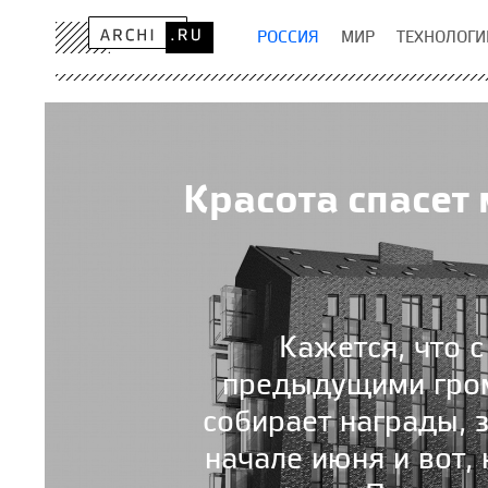
РОССИЯ
МИР
ТЕХНОЛОГИ
Красота спасет 
Кажется, что с
предыдущими гром
собирает награды, 
начале июня и вот,