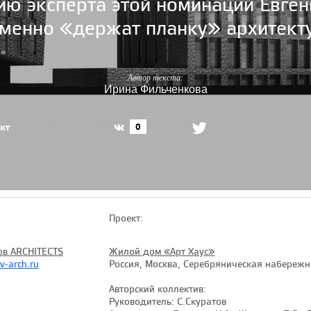
ию эксперта этой номинации Евген
менно «держат планку» архитект
Автор текста:
Ирина Фильченкова
кт
0
Проект:
ов ARCHITECTS
Жилой дом «Арт Хаус»
v-arch.ru
Россия, Москва, Серебряническая набережна
Авторский коллектив:
Руководитель: С.Скуратов