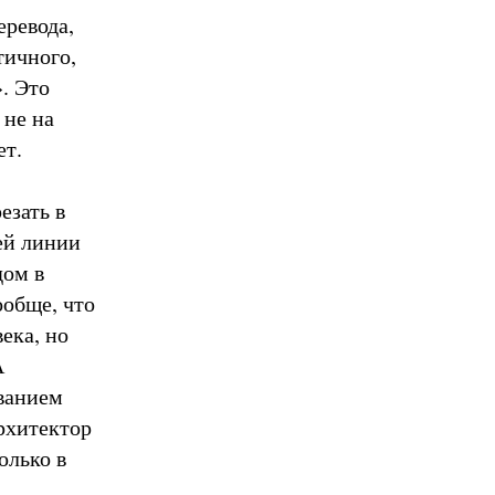
еревода,
тичного,
. Это
 не на
ет.
езать в
ей линии
дом в
ообще, что
ека, но
А
ованием
рхитектор
олько в