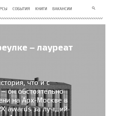
РСЫ
СОБЫТИЯ
КНИГИ
ВАКАНСИИ
реулке – лауреат
стория, что и с
– он обстоятельно
ени на Арх-Москве в
RX awards за лучший