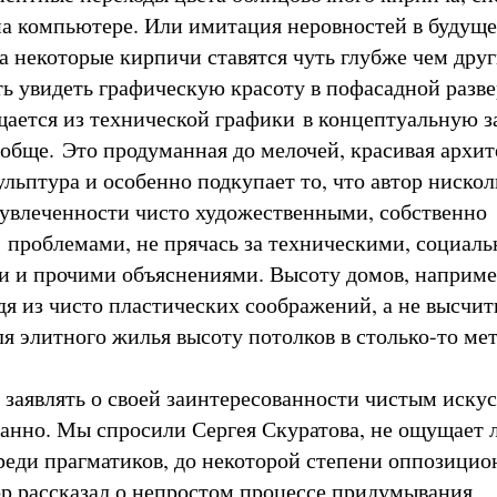
а компьютере. Или имитация неровностей в будущ
а некоторые кирпичи ставятся чуть глубже чем друг
ь увидеть графическую красоту в пофасадной разве
щается из технической графики в концептуальную з
ообще. Это продуманная до мелочей, красивая архит
льптура и особенно подкупает то, что автор нискол
 увлеченности чисто художественными, собственно
проблемами, не прячась за техническими, социал
 и прочими объяснениями. Высоту домов, наприме
дя из чисто пластических соображений, а не высчит
я элитного жилья высоту потолков в столько-то мет
 заявлять о своей заинтересованности чистым искус
анно. Мы спросили Сергея Скуратова, не ощущает л
реди прагматиков, до некоторой степени оппозицион
ор рассказал о непростом процессе придумывания