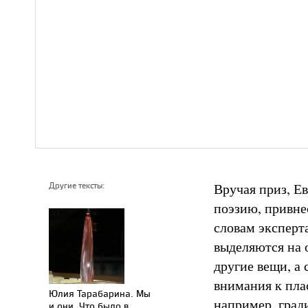
Вручая приз, Ев
Другие тексты:
поэзию, привне
словам эксперт
выделяются на 
другие вещи, а 
внимания к пла
Юлия Тарабарина. Мы
например, град
и они. Что было в