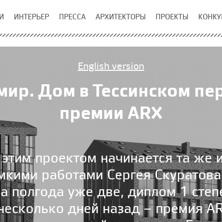
И
ИНТЕРЬЕР
ПРЕССА
АРХИТЕКТОРЫ
ПРОЕКТЫ
КОНКУ
English version
мир. Дом в Тессинском пе
премии ARX
 этим проектом начинается та же и
кими работами Сергея Скуратова 
за полгода уже две, диплом 1 степ
 несколько дней назад – премия A