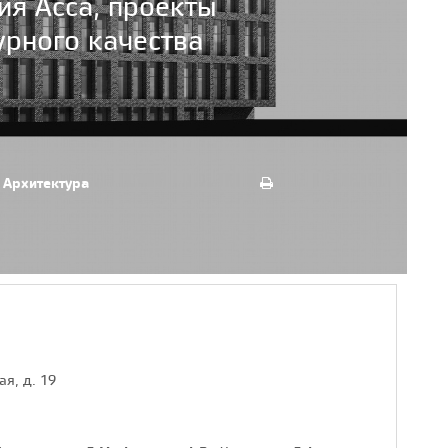
ия Асса, проекты
урного качества
Архитектура
я, д. 19