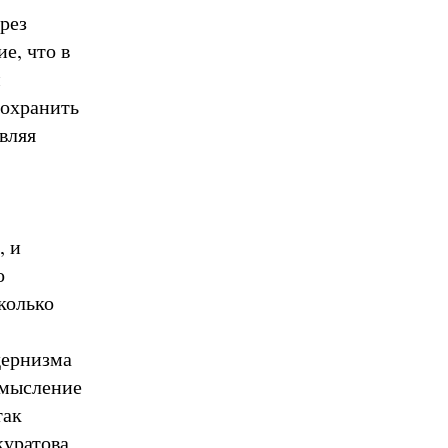
рез
е, что в
м
сохранить
вляя
, и
о
колько
дернизма
смысление
так
куратова