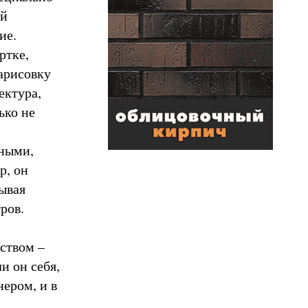
ей
ие.
ртке,
арисовку
ектура,
ько не
ьными,
р, он
ывая
ров.
ством –
и он себя,
ером, и в