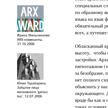
специальных сл
по образному в
языка на язык 
обязательный ри
всех, а путеше
Ирина Фильченкова.
ARX-номинанты,
31.10.2006
Обласканный кр
высоту, чтобы 
застройки. Арх
пятиэтажном (э
за безобразие, 
нет полного сх
Юлия Тарабарина.
объяснить у на
Забытое лицо
московского 'genius
окружающего. Д
loci', 12.07.2006
вроде бы как и 
таких условиях