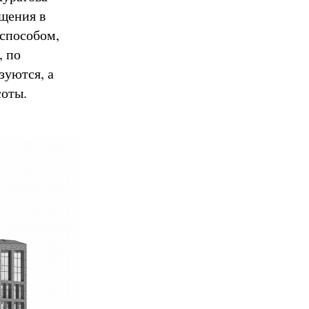
ащения в
 способом,
, по
зуются, а
соты.