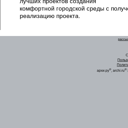
лучших проектов создания
комфортной городской среды с получ
реализацию проекта.
рассыл
C
Польз
Полит
®
®
архи.ру
, archi.ru