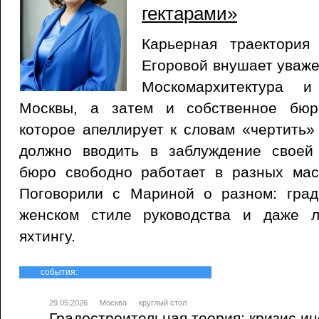
гектарами»
Карьерная траектория
Егоровой внушает уваж
Москомархитектура и
Москвы, а затем и собственное бюр
которое апеллирует к словам «чертить»
должно вводить в заблуждение своей 
бюро свободно работает в разных мас
Поговорили с Мариной о разном: град
женском стиле руководства и даже л
яхтингу.
события:
29.05.2026
Москва
круглый стол
Градостроительная теория: кризис и