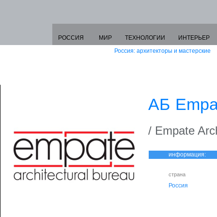
РОССИЯ
МИР
ТЕХНОЛОГИИ
ИНТЕРЬЕР
Россия: архитекторы и мастерские
АБ Empa
/ Empate Arc
информация:
страна
Россия