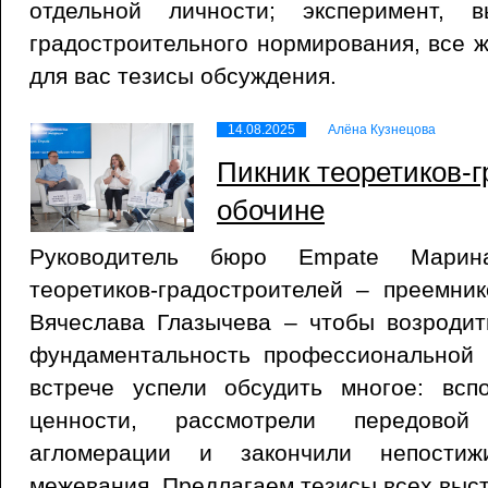
отдельной личности; эксперимент, 
градостроительного нормирования, все 
для вас тезисы обсуждения.
14.08.2025
Алёна Кузнецова
Пикник теоретиков-
обочине
Руководитель бюро Empate Марин
теоретиков-градостроителей – преемни
Вячеслава Глазычева – чтобы возродит
фундаментальность профессиональной 
встрече успели обсудить многое: всп
ценности, рассмотрели передовой
агломерации и закончили непостижи
межевания. Предлагаем тезисы всех выс