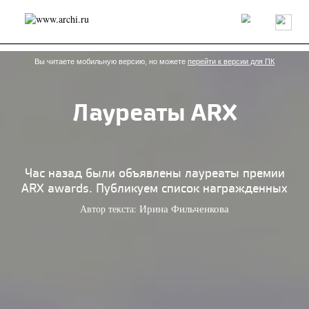
Россия
Мир
Технологии
Интерьер
Пресса
Архитекторы
Проекты
Конкурсы
События
Книги
Вакансии
Вы читаете мобильную версию, но можете
перейти к версии для ПК
Лауреаты ARX
send.project
Анонсы конкурсов
Блог
Журнал
Интервью
Исследование
Мнение
Обзор
Объект
Результаты конкурса
Репортаж
Рецензия
Архитектура
Выставка
Час назад были объявлены лауреаты премии
Дизайн
Иностранцы в России
Интерьер
ARX awards. Публикуем список награжденных
Книги
Наследие
Образование
Урбанистика
Автор текста:
Ирина Фильченкова
Эко