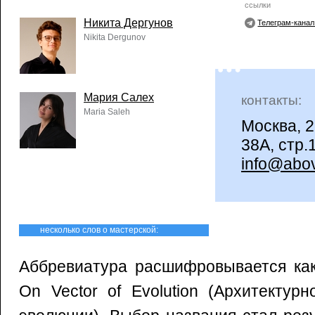
ссылки
Никита Дергунов
Телеграм-кана
Nikita Dergunov
Мария Салех
контакты:
Maria Saleh
Москва, 
38А, стр.
info@abo
несколько слов о мастерской:
Aббревиатура расшифровывается как 
On Vector of Evolution (Архитектур