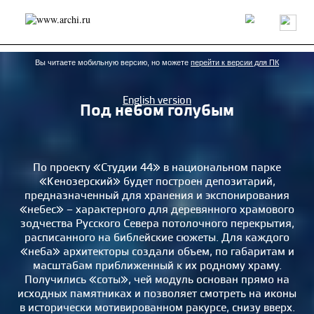
Россия
Мир
Технологии
Интерьер
Пресса
Архитекторы
Проекты
Конкурсы
События
Книги
Вакансии
Вы читаете мобильную версию, но можете
перейти к версии для ПК
English version
Под небом голубым
send.project
Анонсы конкурсов
Блог
Журнал
Интервью
Исследование
Мнение
Обзор
Объект
Результаты конкурса
Репортаж
Рецензия
Архитектура
Выставка
По проекту «Студии 44» в национальном парке
«Кенозерский» будет построен депозитарий,
Дизайн
Иностранцы в России
Интерьер
предназначенный для хранения и экспонирования
Книги
Наследие
Образование
Урбанистика
«небес» – характерного для деревянного храмового
Эко
зодчества Русского Севера потолочного перекрытия,
расписанного на библейские сюжеты. Для каждого
«неба» архитекторы создали объем, по габаритам и
масштабам приближенный к их родному храму.
Получились «соты», чей модуль основан прямо на
исходных памятниках и позволяет смотреть на иконы
в исторически мотивированном ракурсе, снизу вверх.