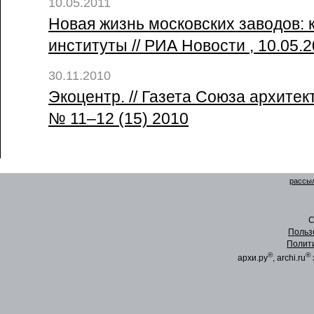
10.05.2011
Новая жизнь московских заводов: 
институты // РИА Новости , 10.05.
30.11.2010
Экоцентр. // Газета Союза архитек
№ 11–12 (15) 2010
рассыл
C
Польз
Полит
®
®
архи.ру
, archi.ru