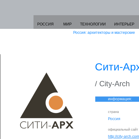
РОССИЯ
МИР
ТЕХНОЛОГИИ
ИНТЕРЬЕР
Россия: архитекторы и мастерские
Сити-Ар
/ City-Arch
информация:
страна
Россия
официальный сайт
http://city-arch.co