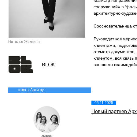
Магистр направления
сооружений» в Ураль
архитектурно-художе
Соосновательница с
Руководит коммерчес
Наталья Жилкина
клиентами, подготов
отсмотр документов, 
клиентом, вся связь 
BLOK
внешнего взаимодейс
тексты Архи.ру:
05.11.2025
Новый партнер Арх