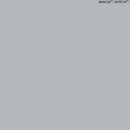
®
®
архи.ру
, archi.ru