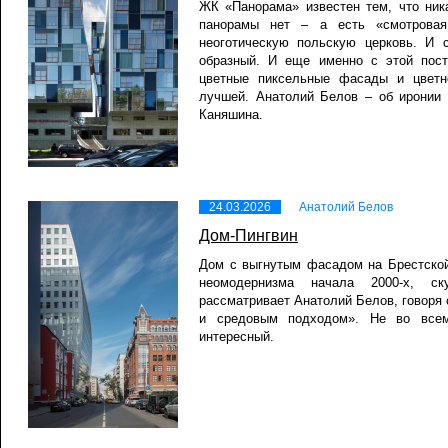
ЖК «Панорама» известен тем, что ник
панорамы нет – а есть «смотрова
неоготическую польскую церковь. И с
образный. И еще именно с этой пос
цветные пиксельные фасады и цветн
лучшей. Анатолий Белов – об иронии
Каняшина.
24.03.2026
Анатолий Белов
Дом-Пингвин
Дом с выгнутым фасадом на Брестской
неомодернизма начала 2000-х, с
рассматривает Анатолий Белов, говоря
и средовым подходом». Не во всем
интересный.