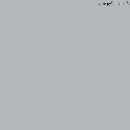
®
®
архи.ру
, archi.ru