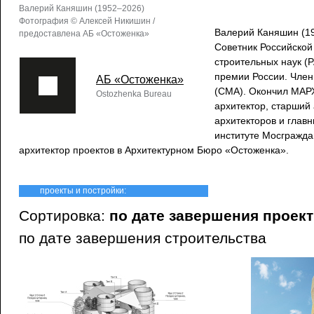
Валерий Каняшин (1952–2026)
Фотография © Алексей Никишин /
Валерий Каняшин (1
предоставлена АБ «Остоженка»
Советник Российской
строительных наук (
премии России. Член
АБ «Остоженка»
(СМА). Окончил МАРХ
Ostozhenka Bureau
архитектор, старший 
архитекторов и главн
институте Мосграждан
архитектор проектов в Архитектурном Бюро «Остоженка».
проекты и постройки:
Сортировка:
по дате завершения проек
по дате завершения строительства