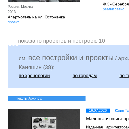
ЖК «Серебря
Россия, Москва
реализовано
2013
Апарт-отель на ул. Остоженка
проект
показано проектов и построек: 10
все постройки и проекты
см.
/ арх
Каняшин (38):
по хронологии
по городам
по т
тексты Архи.ру:
16.07.2026
Юлия Та
Маленькая книга п
Изданная архитектор