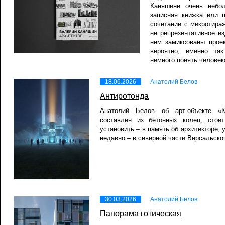
Каняшине очень небо
записная книжка или 
сочетании с микротира
не репрезентативное из
нем замиксованы проек
вероятно, именно так
немного понять человек
18.06.2026
Анатолий Белов
Антиротонда
Анатолий Белов об арт-объекте «
составлен из бетонных колец, стои
установить – в память об архитекторе,
недавно – в северной части Версальско
30.03.2026
Анатолий Белов
Панорама готическая