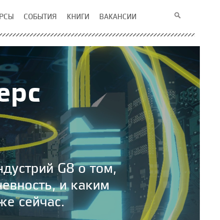
РСЫ
СОБЫТИЯ
КНИГИ
ВАКАНСИИ
ерс
дустрий G8 о том,
евность, и каким
же сейчас.