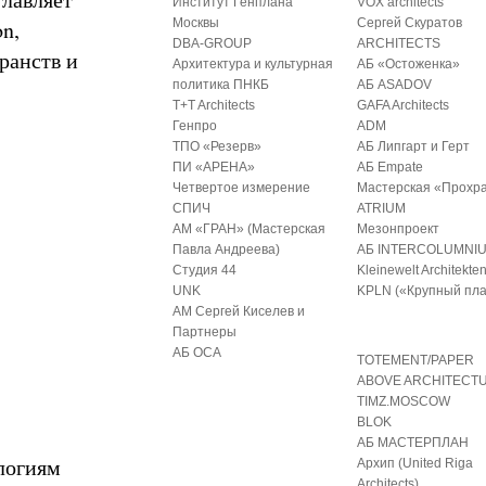
Институт Генплана
VOX architects
n,
Москвы
Сергей Скуратов
DBA-GROUP
ARCHITECTS
ранств и
Архитектура и культурная
АБ «Остоженка»
политика ПНКБ
АБ ASADOV
T+T Architects
GAFA Architects
Генпро
ADM
ТПО «Резерв»
АБ Липгарт и Герт
ПИ «АРЕНА»
АБ Empate
Четвертое измерение
Мастерская «Прохр
СПИЧ
ATRIUM
АМ «ГРАН» (Мастерская
Мезонпроект
Павла Андреева)
АБ INTERCOLUMNI
Студия 44
Kleinewelt Architekte
UNK
KPLN («Крупный пла
АМ Сергей Киселев и
Партнеры
АБ ОСА
TOTEMENT/PAPER
ABOVE ARCHITECT
TIMZ.MOSCOW
BLOK
АБ МАСТЕРПЛАН
ологиям
Архип (United Riga
Architects)