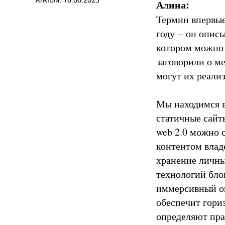
Алина:
Термин впервые
году – он описы
котором можно б
заговорили о м
могут их реализ
Мы находимся в 
статичные сайты
web 2.0 можно с
контентом влад
хранение личны
технологий блок
иммерсивный оп
обеспечит гори
определяют пра