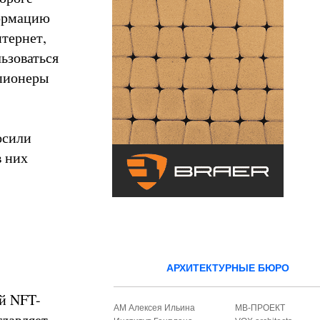
формацию
тернет,
ьзоваться
 пионеры
осили
в них
АРХИТЕКТУРНЫЕ БЮРО
й NFT-
АМ Алексея Ильина
МВ-ПРОЕКТ
главляет