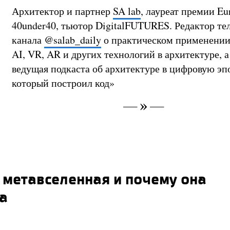
Архитектор и партнер
SA lab
, лауреат премии Eu
40under40, тьютор DigitalFUTURES. Редактор те
канала
@salab_daily
о практическом применении
AI, VR, AR и других технологий в архитектуре, а
ведущая подкаста об архитектуре в цифровую эп
который построил код»
 метавселенная и почему она
а