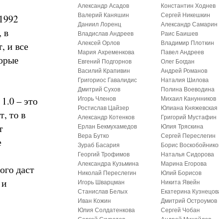
Александр Асадов
Константин Ходнев
Валерий Каняшин
Сергей Никешкин
1992
Даниил Лоренц
Александр Самарин
 в
Владислав Андреев
Раис Баишев
, и все
Алексей Орлов
Владимир Плоткин
Мария Ахременкова
Павел Андреев
торые
Евгений Подгорнов
Олег Богдан
Василий Крапивин
Андрей Романов
Григориос Гавалидис
Наталия Шилова
Дмитрий Сухов
Полина Воеводина
1.0 – это
Игорь Членов
Михаил Канунников
Ростислав Цайзер
Юлиана Княжевская
, то в
Александр Котенков
Григорий Мустафин
т
Ерлан Бекмухамедов
Юлия Тряскина
Вера Бутко
Сергей Переслегин
е
Зураб Басария
Борис Воскобойнико
Георгий Трофимов
Наталья Сидорова
Александра Кузьмина
Марина Егорова
ого даст
Николай Переслегин
Юлий Борисов
 и
Игорь Шварцман
Никита Явейн
Станислав Белых
Екатерина Кузнецов
Иван Кожин
Дмитрий Остроумов
Юлия Солдатенкова
Сергей Чобан