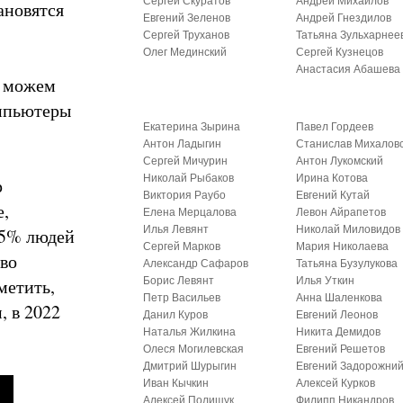
Сергей Скуратов
Андрей Михайлов
ановятся
Евгений Зеленов
Андрей Гнездилов
Сергей Труханов
Татьяна Зульхарнее
Олег Мединский
Сергей Кузнецов
Анастасия Абашева
ы можем
омпьютеры
Екатерина Зырина
Павел Гордеев
Антон Ладыгин
Станислав Михалов
Сергей Мичурин
Антон Лукомский
Николай Рыбаков
Ирина Котова
р
Виктория Раубо
Евгений Кутай
е,
Елена Мерцалова
Левон Айрапетов
Илья Левянт
Николай Миловидов
25% людей
Сергей Марков
Мария Николаева
тво
Александр Сафаров
Татьяна Бузулукова
метить,
Борис Левянт
Илья Уткин
Петр Васильев
Анна Шаленкова
, в 2022
Данил Куров
Евгений Леонов
Наталья Жилкина
Никита Демидов
Олеся Могилевская
Евгений Решетов
Дмитрий Шурыгин
Евгений Задорожни
Иван Кычкин
Алексей Курков
Алексей Полищук
Филипп Никандров