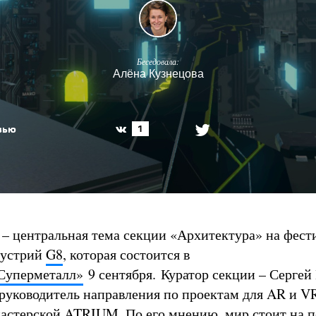
Беседовала:
Алёна Кузнецова
вью
1
– центральная тема секции «Архитектура» на фест
дустрий
G8
, которая состоится в
Суперметалл»
9 сентября. Куратор секции – Сергей
 руководитель направления по проектам для AR и V
мастерской ATRIUM. По его мнению, мир стоит на п