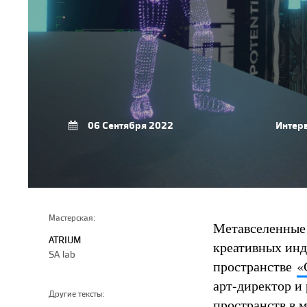
06 Сентября 2022
Интер
Мастерская:
Метавселенные 
ATRIUM
креативных ин
SA lab
пространстве
«
арт-директор и
Другие тексты:
пространств в 