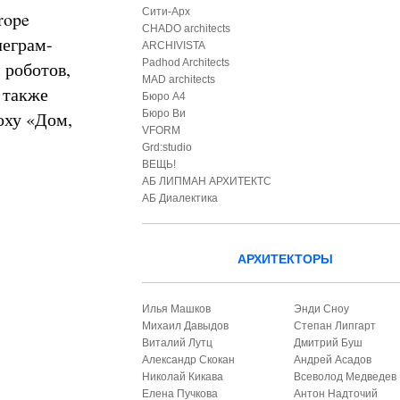
Сити-Арх
rope
CHADO architects
леграм-
ARCHIVISTA
Padhod Architects
 роботов,
MAD architects
 также
Бюро А4
оху «Дом,
Бюро Ви
VFORM
Grd:studio
ВЕЩЬ!
АБ ЛИПМАН АРХИТЕКТС
АБ Диалектика
АРХИТЕКТОРЫ
Илья Машков
Энди Сноу
Михаил Давыдов
Степан Липгарт
Виталий Лутц
Дмитрий Буш
Александр Скокан
Андрей Асадов
Николай Кикава
Всеволод Медведев
Елена Пучкова
Антон Надточий