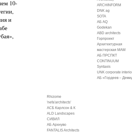
чем 10-
ARCHINFORM
егии,
DNK ag
SOTA
ния и
АБ AQ
абе
Godekan
ABD architects
убая»,
Горпроект
Архитектурная
мастерская МАМ
АБ ПРСПКТ
CONTINUUM
Syntaxis
UNK corporate interio
АБ «Гордеев – Деми
Rhizome
′nefa′architects′
АСБ Карлсон & К
ALD Landscapes
СИВИЛ
АБ Архнуво
FANTALIS Architects