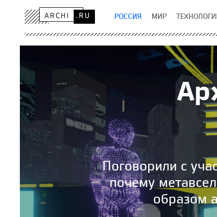
РОССИЯ
МИР
ТЕХНОЛОГИ
Ар
Поговорили с уча
почему метавсел
образом а