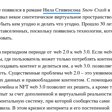
 появился в романе
Нила Стивенсона
Snow Crash
в 
вал некое синтетическое виртуальное пространство,
ыть кем угодно и делать что угодно. Прошло 30 лет
етавселенных, поскольку появились технологии, ко
овать.
переходном периоде от web 2.0 к web 3.0. Если web 
, где пользователь может только потреблять контент
оздавать контент и делиться им, а web 3.0. позволяе
еть. Существенные проблемы web 2.0 – это уязвимо
х данных и правообладание контентом. С помощью
чейна и NFT web 3.0 позволит их решить, а кроме т
ыт за счет дополненной и виртуальной реальности
зонтальную систему, при которой сообщества сами
вила. В этом кризисе интернета и его постепенной