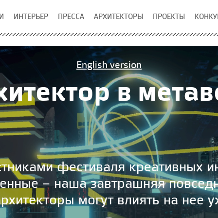
И
ИНТЕРЬЕР
ПРЕССА
АРХИТЕКТОРЫ
ПРОЕКТЫ
КОНКУ
English version
хитектор в метав
стниками фестиваля креативных ин
енные – наша завтрашняя повседн
рхитекторы могут влиять на нее у