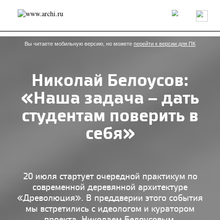
Россия
Мир
Технологии
Интерьер
Пресса
Архитекторы
Проекты
Конкурсы
События
Книги
Вакансии
Вы читаете мобильную версию, но можете
перейти к версии для ПК
Николай Белоусов:
send.project
Анонсы конкурсов
Блог
«Наша задача – дать
Журнал
Интервью
Исследование
Мнение
Обзор
Объект
Результаты конкурса
студентам поверить в
Репортаж
Рецензия
Архитектура
Выставка
себя»
Дизайн
Иностранцы в России
Интерьер
Книги
Наследие
Образование
Урбанистика
Эко
20 июля стартует очередной практикум по
современной деревянной архитектуре
«Древолюция». В преддверии этого события
мы встретились с идеологом и куратором
проекта, Николаем Белоусовым.