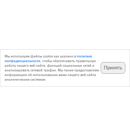
Мы используем файлы cookie как указано в
политике
конфиденциальности
, чтобы обеспечивать правильную
работу нашего веб-сайта, функций социальных сетей и
Принять
анализировать сетевой трафик. Мы также предоставляем
подпишитесь на наш
✕
телеграм @archi_ru
информацию об использовании вами нашего веб-сайта
аналитическим системам.
с 20 июля 1999 г.
Версия для ПК
Пользовательское соглашение
Контакты
Политика конфиденциальности
О нас