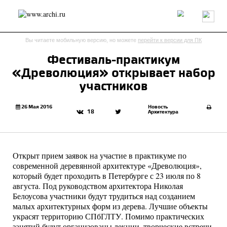
Россия
Мир
Технологии
Интерьер
Пресса
Архитекторы
Вы читаете мобильную версию, но можете
перейти к версии для ПК
Проекты
Конкурсы
События
Книги
Вакансии
Фестиваль-практикум
«Древолюция» открывает набор
send.project
Анонсы конкурсов
Блог
участников
Журнал
Интервью
Исследование
Мнение
Обзор
Объект
Результаты конкурса
26 Мая 2016
Новость
18
Архитектура
Репортаж
Рецензия
Архитектура
Выставка
Дизайн
Иностранцы в России
Интерьер
Книги
Наследие
Образование
Урбанистика
Открыт прием заявок на участие в практикуме по
Эко
современной деревянной архитектуре «Древолюция»,
который будет проходить в Петербурге с 23 июля по 8
августа. Под руководством архитектора Николая
Белоусова участники будут трудиться над созданием
малых архитектурных форм из дерева. Лучшие объекты
украсят территорию СПбГЛТУ. Помимо практических
занятий будут организованы лекции, творческие встречи