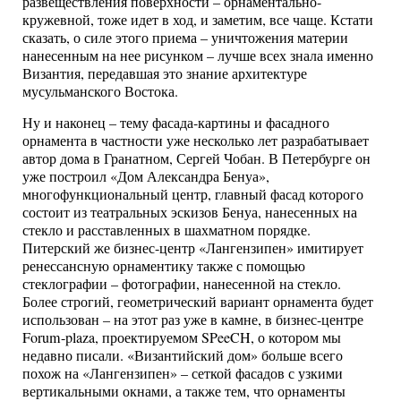
развеществления поверхности – орнаментально-
кружевной, тоже идет в ход, и заметим, все чаще. Кстати
сказать, о силе этого приема – уничтожения материи
нанесенным на нее рисунком – лучше всех знала именно
Византия, передавшая это знание архитектуре
мусульманского Востока.
Ну и наконец – тему фасада-картины и фасадного
орнамента в частности уже несколько лет разрабатывает
автор дома в Гранатном, Сергей Чобан. В Петербурге он
уже построил «Дом Александра Бенуа»,
многофункциональный центр, главный фасад которого
состоит из театральных эскизов Бенуа, нанесенных на
стекло и расставленных в шахматном порядке.
Питерский же бизнес-центр «Лангензипен» имитирует
ренессансную орнаментику также с помощью
стеклографии – фотографии, нанесенной на стекло.
Более строгий, геометрический вариант орнамента будет
использован – на этот раз уже в камне, в бизнес-центре
Forum-plaza, проектируемом SPeeCH, о котором мы
недавно писали. «Византийский дом» больше всего
похож на «Лангензипен» – сеткой фасадов с узкими
вертикальными окнами, а также тем, что орнаменты