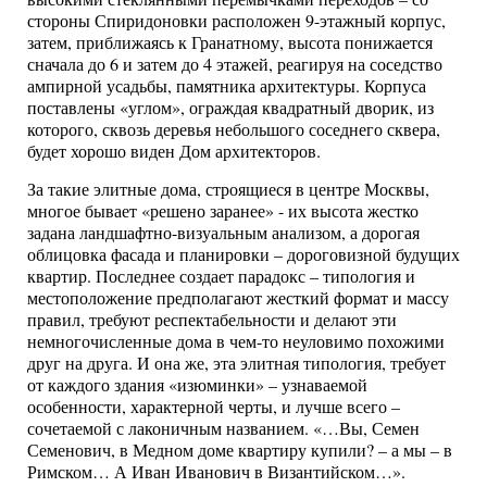
стороны Спиридоновки расположен 9-этажный корпус,
затем, приближаясь к Гранатному, высота понижается
сначала до 6 и затем до 4 этажей, реагируя на соседство
ампирной усадьбы, памятника архитектуры. Корпуса
поставлены «углом», ограждая квадратный дворик, из
которого, сквозь деревья небольшого соседнего сквера,
будет хорошо виден Дом архитекторов.
За такие элитные дома, строящиеся в центре Москвы,
многое бывает «решено заранее» - их высота жестко
задана ландшафтно-визуальным анализом, а дорогая
облицовка фасада и планировки – дороговизной будущих
квартир. Последнее создает парадокс – типология и
местоположение предполагают жесткий формат и массу
правил, требуют респектабельности и делают эти
немногочисленные дома в чем-то неуловимо похожими
друг на друга. И она же, эта элитная типология, требует
от каждого здания «изюминки» – узнаваемой
особенности, характерной черты, и лучше всего –
сочетаемой с лаконичным названием. «…Вы, Семен
Семенович, в Медном доме квартиру купили? – а мы – в
Римском… А Иван Иванович в Византийском…».