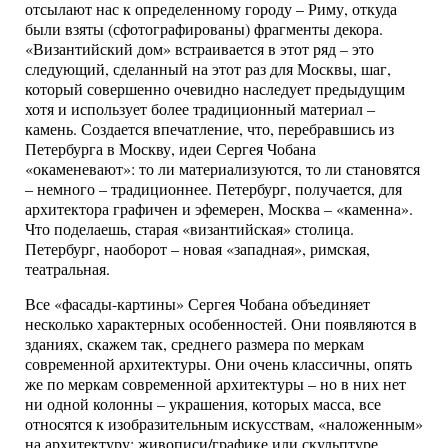
отсылают нас к определенному городу – Риму, откуда
были взяты (сфотографированы) фрагменты декора.
«Византийский дом» встраивается в этот ряд – это
следующий, сделанный на этот раз для Москвы, шаг,
который совершенно очевидно наследует предыдущим
хотя и использует более традиционный материал –
камень. Создается впечатление, что, перебравшись из
Петербурга в Москву, идеи Сергея Чобана
«окаменевают»: то ли материализуются, то ли становятся
– немного – традиционнее. Петербург, получается, для
архитектора графичен и эфемерен, Москва – «каменна».
Что поделаешь, старая «византийская» столица.
Петербург, наоборот – новая «западная», римская,
театральная.
Все «фасады-картины» Сергея Чобана объединяет
несколько характерных особенностей. Они появляются в
зданиях, скажем так, среднего размера по меркам
современной архитектуры. Они очень классичны, опять
же по меркам современной архитектуры – но в них нет
ни одной колонны – украшения, которых масса, все
относятся к изобразительным искусствам, «наложенным»
на архитектуру: живописи/графике или скульптуре.