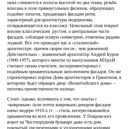
окна сливаются в полосы высотой по два этажа, резьба
вписана в поле прямоугольных филенок, образующих
подобие лопаток, придающих фасадам ритм,
характерный для архитектуры модернизма,
оглядывающегося на классику. Цокольный этаж покрыт
вполне классическим рустом, а центральные части
фасадов, соблюдая осевую симметрию, отмечены рядами
лоджий. Все это приводит нас к «сталинской»
архитектуре, причем скорее после-, чем довоенной.
Действительно – знаменитый архитектор Андрей Буров
(1900-1957), которого многие из выпускников МАрхИ
считают своим учителем, экспериментировал с
подобным орнаментальным заполнением фасадов. Он же
спроектировал портик Дома архитекторов в Гранатном, к
которому будет обращен двор «Византийского дома» –
ниточка преемственности налицо.
Стоит, однако, вспомнить о том, что опыты с
«ковровым» (или почти ковровым) декором фасадов
начал модерн 1910-х гг. – стиль, интересовавшийся
орнаментом во всех его проявлениях. У Покровских
ворот на Чистопрудном бульваре даже есть дом,
покрытый увеличенными и уплощенными копиями