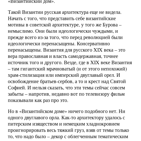
«Византийский дом».
Такой Византии русская архитектура еще не видела.
Начать с того, что представить себе византийские
мотивы в советской архитектуре, у того же Бурова –
немыслимо. Они были идеологически чуждыми, и
прежде всего из-за того, что перед революцией были
идеологически перенасыщены. Консервативно
перенасыщены. Византия для русского XIX века – это
вера православная и власть самодержавная, точнее
источник того и другого. Везде, где в XIX веке Византия
– там гигантский мрачноватый (и от этого непохожий)
храм-стилизация или имперский двуглавый орел. И
освобождение братьев-сербов, а то и крест над Святой
Софией. И нельзя сказать, что эти темы сейчас совсем
забыты – напротив, недавно вот по телевизору фильм
показывали как раз про это.
Но в «Византийском доме» ничего подобного нет. Ни
одного двуглавого орла. Как-то архитектору удалось с
питерским изяществом и немецким хладнокровием
проигнорировать весь тяжкий груз, взяв от темы только
то, что надо было – декор с облегченным тематическим