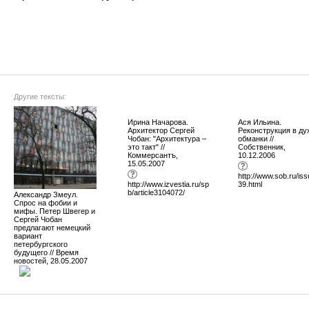
Другие тексты:
Ирина Начарова.
Ася Ильина.
Архитектор Сергей
Реконструкция в ду
Чобан: "Архитектура –
обманки //
это такт" //
Собственник,
Коммерсантъ,
10.12.2006
15.05.2007
http://www.sob.ru/is
http://www.izvestia.ru/sp
39.html
b/article3104072/
Александр Змеул.
Спрос на фобии и
мифы. Петер Швегер и
Сергей Чобан
предлагают немецкий
вариант
петербургского
будущего // Время
новостей, 28.05.2007