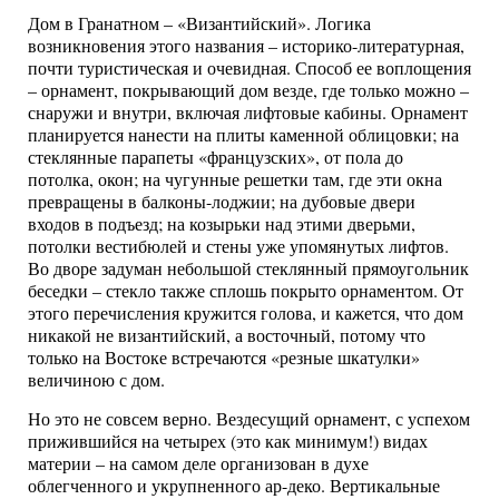
Дом в Гранатном – «Византийский». Логика
возникновения этого названия – историко-литературная,
почти туристическая и очевидная. Способ ее воплощения
– орнамент, покрывающий дом везде, где только можно –
снаружи и внутри, включая лифтовые кабины. Орнамент
планируется нанести на плиты каменной облицовки; на
стеклянные парапеты «французских», от пола до
потолка, окон; на чугунные решетки там, где эти окна
превращены в балконы-лоджии; на дубовые двери
входов в подъезд; на козырьки над этими дверьми,
потолки вестибюлей и стены уже упомянутых лифтов.
Во дворе задуман небольшой стеклянный прямоугольник
беседки – стекло также сплошь покрыто орнаментом. От
этого перечисления кружится голова, и кажется, что дом
никакой не византийский, а восточный, потому что
только на Востоке встречаются «резные шкатулки»
величиною с дом.
Но это не совсем верно. Вездесущий орнамент, с успехом
прижившийся на четырех (это как минимум!) видах
материи – на самом деле организован в духе
облегченного и укрупненного ар-деко. Вертикальные