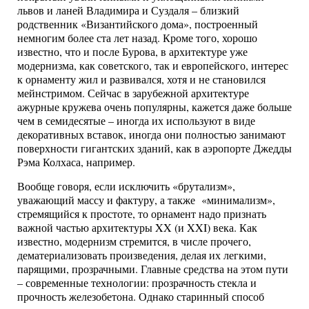
львов и ланей Владимира и Суздаля – близкий
родственник «Византийского дома», построенный
немногим более ста лет назад. Кроме того, хорошо
известно, что и после Бурова, в архитектуре уже
модернизма, как советского, так и европейского, интерес
к орнаменту жил и развивался, хотя и не становился
мейнстримом. Сейчас в зарубежной архитектуре
ажурные кружева очень популярны, кажется даже больше
чем в семидесятые – иногда их используют в виде
декоративных вставок, иногда они полностью занимают
поверхности гигантских зданий, как в аэропорте Джедды
Рэма Колхаса, например.
Вообще говоря, если исключить «брутализм»,
уважающий массу и фактуру, а также «минимализм»,
стремящийся к простоте, то орнамент надо признать
важной частью архитектуры XX (и XXI) века. Как
известно, модернизм стремится, в числе прочего,
дематериализовать произведения, делая их легкими,
парящими, прозрачными. Главные средства на этом пути
– современные технологии: прозрачность стекла и
прочность железобетона. Однако старинный способ