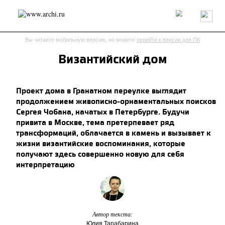
Россия
Мир
Технологии
Интерьер
Пресса
Архитекторы
Вы читаете мобильную версию, но можете
перейти к версии для ПК
Проекты
Конкурсы
События
Книги
Вакансии
Византийский дом
English version
send.project
Анонсы конкурсов
Блог
Проект дома в Гранатном переулке выглядит
Журнал
Интервью
Исследование
Мнение
продолжением живописно-орнаментальных поисков
Обзор
Объект
Результаты конкурса
Сергея Чобана, начатых в Петербурге. Будучи
Репортаж
Рецензия
Архитектура
Выставка
привита в Москве, тема претерпевает ряд
Дизайн
Иностранцы в России
Интерьер
трансформаций, облачается в камень и вызывает к
жизни византийские воспоминания, которые
Книги
Наследие
Образование
Урбанистика
получают здесь совершенно новую для себя
Эко
интерпретацию
Автор текста:
Юлия Тарабарина