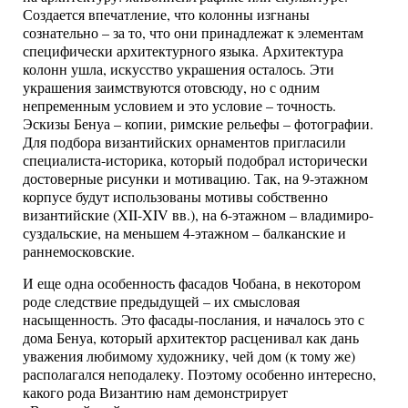
Создается впечатление, что колонны изгнаны
сознательно – за то, что они принадлежат к элементам
специфически архитектурного языка. Архитектура
колонн ушла, искусство украшения осталось. Эти
украшения заимствуются отовсюду, но с одним
непременным условием и это условие – точность.
Эскизы Бенуа – копии, римские рельефы – фотографии.
Для подбора византийских орнаментов пригласили
специалиста-историка, который подобрал исторически
достоверные рисунки и мотивацию. Так, на 9-этажном
корпусе будут использованы мотивы собственно
византийские (XII-XIV вв.), на 6-этажном – владимиро-
суздальские, на меньшем 4-этажном – балканские и
раннемосковские.
И еще одна особенность фасадов Чобана, в некотором
роде следствие предыдущей – их смысловая
насыщенность. Это фасады-послания, и началось это с
дома Бенуа, который архитектор расценивал как дань
уважения любимому художнику, чей дом (к тому же)
располагался неподалеку. Поэтому особенно интересно,
какого рода Византию нам демонстрирует