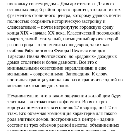
поскольку совсем рядом – Дом архитектора. Для всех
остальных людей район просто приятен, это один из тех
фрагментов столичного центра, которому удалось почти
полностью сохранить историческую застройку и
следовательно – почти нетронутую городскую среду
конца XIX – начала XX века. Классический посольский
квартал, тихий, статусный, насыщенный архитектурой
разного рода – от знаменитых шедевров, таких как
особняк Рябушинского Федора Шехтеля или дом
Тарасова Ивана Жолтовского, до «рядовых» доходных
домов столетней и более давности. Все это с
минимальными советскими вкраплениями и еще
меньшими – современными. Заповедник. К слову,
восточная граница участка как раз и граничит с одной из
московских «заповедных зон».
Неудивительно, что в таком окружении жилой дом будет
элитным – «остоженского» формата. Во всех трех
корпусах поместится всего лишь 27 квартир, по 1-2 на
этаж. Его объемная композиция характерна для такого
рода элитных домов, построенных в центре – здание
состоит из трех объемов разной высоты, объединенных
высокими стеклянными перемычками переходов – со