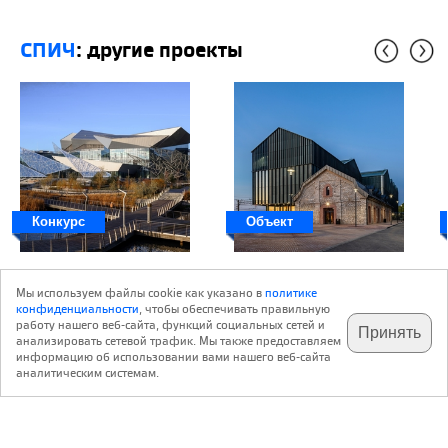
СПИЧ
: другие проекты
Конкурс
Объект
Чикагские лауреаты
Win-win
Мы используем файлы cookie как указано в
политике
2026
конфиденциальности
, чтобы обеспечивать правильную
Для Перми открытие нового
работу нашего веб-сайта, функций социальных сетей и
Принять
здания художественной
Среди призеров премии
анализировать сетевой трафик. Мы также предоставляем
подпишитесь на наш
✕
галереи – хранительницы
International Architecture
телеграм @archi_ru
информацию об использовании вами нашего веб-сайта
аналитическим системам.
знаменитой деревянной
Awards 10 заявок из России:
скульптуры – означает
пять реализаций и пять
завершение <...>
проектов. Что особенно <...>